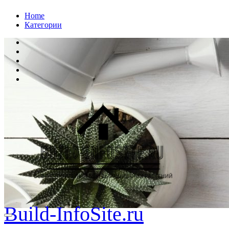
Перейти
Home
к
Категории
содержанию
Build-InfoSite.ru