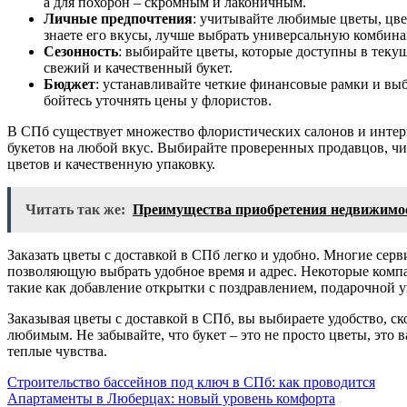
а для похорон – скромным и лаконичным.
Личные предпочтения
: учитывайте любимые цветы, цве
знаете его вкусы, лучше выбрать универсальную комбина
Сезонность
: выбирайте цветы, которые доступны в теку
свежий и качественный букет.
Бюджет
: устанавливайте четкие финансовые рамки и вы
бойтесь уточнять цены у флористов.
В СПб существует множество флористических салонов и инте
букетов на любой вкус. Выбирайте проверенных продавцов, чи
цветов и качественную упаковку.
Читать так же:
Преимущества приобретения недвижимос
Заказать цветы с доставкой в СПб легко и удобно. Многие сер
позволяющую выбрать удобное время и адрес. Некоторые комп
такие как добавление открытки с поздравлением, подарочной 
Заказывая цветы с доставкой в СПб, вы выбираете удобство, с
любимым. Не забывайте, что букет – это не просто цветы, это 
теплые чувства.
Навигация
Строительство бассейнов под ключ в СПб: как проводится
Апартаменты в Люберцах: новый уровень комфорта