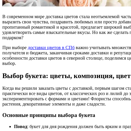
В современном мире доставка цветов стала неотъемлемой частью нашей жизни. Это удобный и практичный способ
выразить свои чувства, поздравить любимых или просто добавит
пропитанный романтикой и красотой, предлагает широкий выб
удовлетворить самые взыскательные вкусы. Но как же сделать
подарком?
При выборе
доставки цветов в СПб
важно учитывать множеств
получателя и бюджета, заканчивая сроками доставки и репутац
особенности доставки цветов в северной столице, поделимся 
выбор.
Выбор букета: цветы, композиция, цве
Когда вы решили заказать цветы с доставкой, первым шагом ст
практически все виды цветов, от классических роз и лилий до 
экспериментировать с формами и цветами! Флористы способны
растения, декоративные элементы и даже сладости.
Основные принципы выбора букета
Повод
: букет для дня рождения должен быть ярким и пр