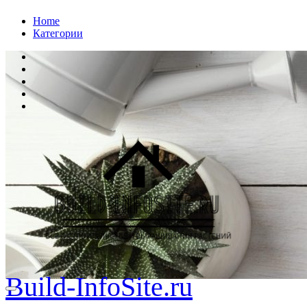
Перейти
Home
к
Категории
содержанию
Build-InfoSite.ru