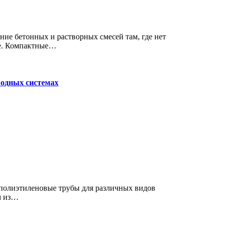
ие. Компактные…
водных системах
м из…