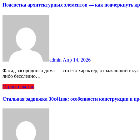
Подсветка архитектурных элементов — как подчеркнуть кр
admin
Апр 14, 2026
Фасад загородного дома — это его характер, отражающий вкус и статус владельца. В сумерках архитектура может
либо бесследно…
Строительство
Стальная задвижка 30с41нж: особенности конструкции и п