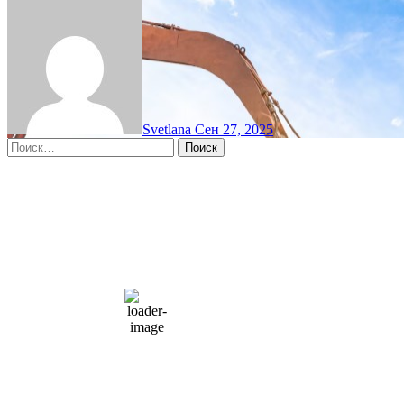
Svetlana
Сен 27, 2025
Найти:
Moscow, RU
11:19 пп,
Авг 6, 2026
15
°C
overcast clouds
66 %
1004 мб
10 mph
Порывы ветра:
23 mph
Облака:
100%
Видимость:
10 км
Восход:
4:56 am