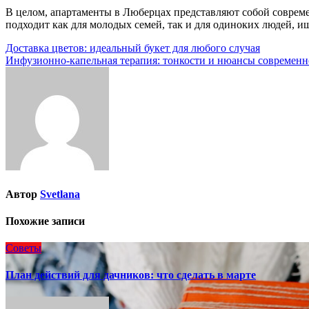
В целом, апартаменты в Люберцах представляют собой соврем
подходит как для молодых семей, так и для одиноких людей, 
Навигация
Доставка цветов: идеальный букет для любого случая
Инфузионно-капельная терапия: тонкости и нюансы современн
по
записям
Автор
Svetlana
Похожие записи
Советы
План действий для дачников: что сделать в марте