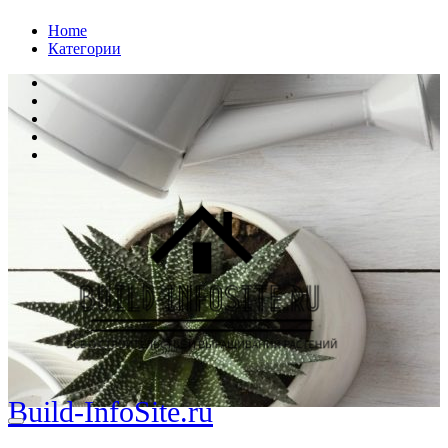
Перейти
Home
к
Категории
содержанию
Build-InfoSite.ru