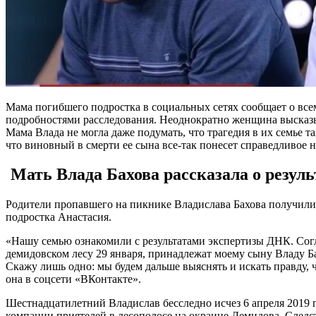
Мама погибшего подростка в социальных сетях сообщает о всем
подробностями расследования. Неоднократно женщина высказы
Мама Влада не могла даже подумать, что трагедия в их семье 
что виновный в смерти ее сына все-так понесет справедливое н
Мать Влада Бахова рассказала о резуль
Родители пропавшего на пикнике Владислава Бахова получили 
подростка Анастасия.
«Нашу семью ознакомили с результатами экспертизы ДНК. Сог
демидовском лесу 29 января, принадлежат моему сыну Владу Ба
Скажу лишь одно: мы будем дальше выяснять и искать правду, 
она в соцсети «ВКонтакте».
Шестнадцатилетний Владислав бесследно исчез 6 апреля 2019 г
компании приятелей в лесополосе на окраине Демидова. Следс