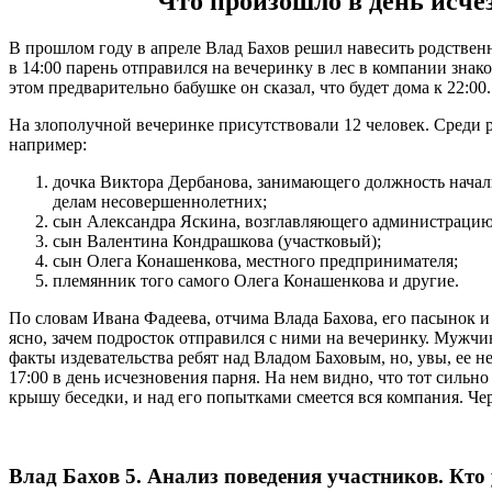
Что произошло в день исче
В прошлом году в апреле Влад Бахов решил навесить родственн
в 14:00 парень отправился на вечеринку в лес в компании зна
этом предварительно бабушке он сказал, что будет дома к 22:00.
На злополучной вечеринке присутствовали 12 человек. Среди р
например:
дочка Виктора Дербанова, занимающего должность начал
делам несовершеннолетних;
сын Александра Яскина, возглавляющего администрацию
сын Валентина Кондрашкова (участковый);
сын Олега Конашенкова, местного предпринимателя;
племянник того самого Олега Конашенкова и другие.
По словам Ивана Фадеева, отчима Влада Бахова, его пасынок и 
ясно, зачем подросток отправился с ними на вечеринку. Мужчин
факты издевательства ребят над Владом Баховым, но, увы, ее н
17:00 в день исчезновения парня. На нем видно, что тот сильно
крышу беседки, и над его попытками смеется вся компания. Чер
Влад Бахов 5. Анализ поведения участников. Кто