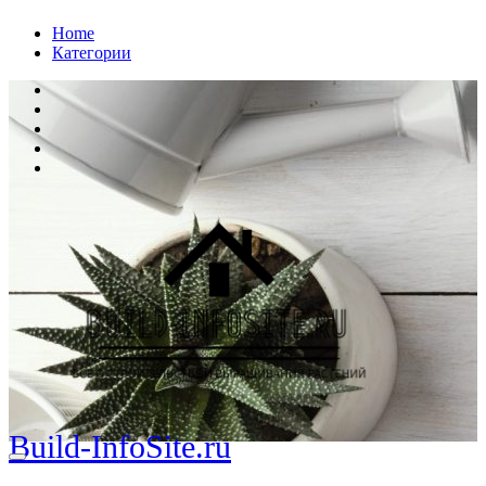
Перейти
Home
к
Категории
содержанию
Build-InfoSite.ru