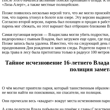
После этого начались активные поиски пропавшего Влада. К п
«Лиза-Алерт», а также местные полицейские.
Позже появилось несколько версий того, что же могло произой
том, что парень утонул в болоте или озере. Эту версию выдвин
Согласно второй версии, парень был похищен и продан в рабство
парень мог сбежать, но этот вариант был отброшен близкими В
Самая пугающая версия — Владислава могли убить подростки, 
видеоролика с пьяным Владом, был загружен еще один, где по
Позже запись была удалена. Известно, что на следующий день 
празднования Дня рождения и замели следы. Родители парня го
ведь трава в лесу была притоптана только в радиусе 100 метров 
Тайное исчезновение 16-летнего Влада 
полиция замет
О чём молчат приятели парня, который таинственным образом пр
не могли найти ни поисковики, ни спасатели, ни полиция.
Они прочесали весь «квадрат» вокруг места исчезновения парня
А едва родители Влада побывали на приёме у главы Следствен