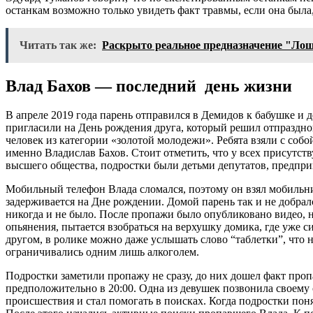
останкам возможно только увидеть факт травмы, если она была,
Читать так же:
Раскрыто реальное предназначение "Ло
Влад Бахов — последний день жизни
В апреле 2019 года парень отправился в Демидов к бабушке и 
пригласили на День рождения друга, который решил отпразднов
человек из категории «золотой молодежи». Ребята взяли с собо
именно Владислав Бахов. Стоит отметить, что у всех присутс
высшего общества, подростки были детьми депутатов, предпр
Мобильный телефон Влада сломался, поэтому он взял мобильник
задерживается на Дне рождении. Домой парень так и не добрался
никогда и не было. После пропажи было опубликовано видео, н
опьянения, пытается взобраться на верхушку домика, где уже с
другом, в ролике можно даже услышать слово “таблетки”, что н
ограничивались одним лишь алкоголем.
Подростки заметили пропажу не сразу, до них дошел факт проп
предположительно в 20:00. Одна из девушек позвонила своему 
происшествия и стал помогать в поисках. Когда подростки поня