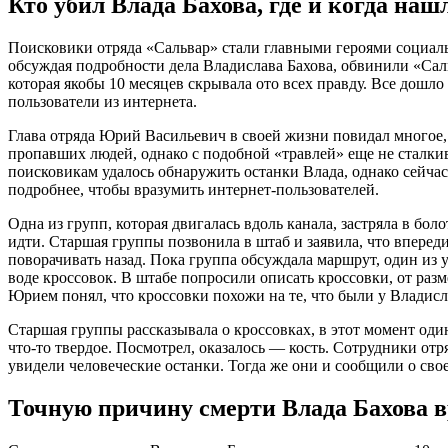
Кто убил Влада Бахова, где и когда нашл
Поисковики отряда «Сальвар» стали главными героями социал
обсуждая подробности дела Владислава Бахова, обвинили «Саль
которая якобы 10 месяцев скрывала ото всех правду. Все дошло
пользователи из интернета.
Глава отряда Юрий Васильевич в своей жизни повидал многое,
пропавших людей, однако с подобной «травлей» еще не сталки
поисковикам удалось обнаружить останки Влада, однако сейчас
подробнее, чтобы вразумить интернет-пользователей.
Одна из групп, которая двигалась вдоль канала, застряла в бол
идти. Старшая группы позвонила в штаб и заявила, что впереди
поворачивать назад. Пока группа обсуждала маршрут, один из 
воде кроссовок. В штабе попросили описать кроссовки, от разм
Юрием понял, что кроссовки похожи на те, что были у Владисл
Старшая группы рассказывала о кроссовках, в этот момент оди
что-то твердое. Посмотрел, оказалось — кость. Сотрудники отр
увидели человеческие останки. Тогда же они и сообщили о сво
Точную причину смерти Влада Бахова в