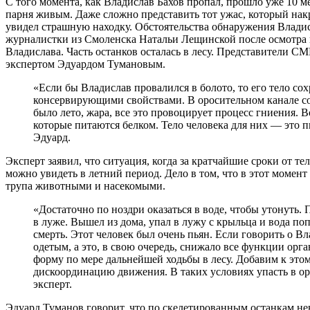
С того момента, как Владислав Бахов пропал, прошло уже 10 м
парня живым. Даже сложно представить тот ужас, который нак
увидел страшную находку. Обстоятельства обнаружения Владис
журналистки из Смоленска Натальи Лещинской после осмотра к
Владислава. Часть останков осталась в лесу. Представители 
экспертом Эдуардом Тумановым.
«Если бы Владислав провалился в болото, то его тело сохранилось бы лучше, потому что болото обладает
консервирующими свойствами. В оросительном канале сов
было лето, жара, все это провоцирует процесс гниения. 
которые питаются белком. Тело человека для них — это 
Эдуард.
Эксперт заявил, что ситуация, когда за кратчайшие сроки от те
можно увидеть в летний период. Дело в том, что в этот момент
трупа животными и насекомыми.
«Достаточно по ноздри оказаться в воде, чтобы утонуть. Помню у нас был случай, когда человек скончался
в луже. Вышел из дома, упал в лужу с крыльца и вода по
смерть. Этот человек был очень пьян. Если говорить о Вл
одетым, а это, в свою очередь, снижало все функции ор
форму по мере дальнейшей ходьбы в лесу. Добавим к это
дискоординацию движения. В таких условиях упасть в ор
эксперт.
Эдуард Туманов говорит, что по скелетированным останкам н