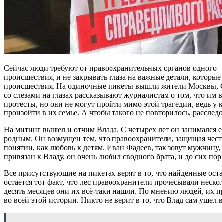
Сейчас люди требуют от правоохранительных органов одного –
происшествия, и не закрывать глаза на важные детали, котор
происшествия. На одиночные пикеты вышли жители Москвы, С
со слезами на глазах рассказывают журналистам о том, что им
протесты, но они не могут пройти мимо этой трагедии, ведь у к
произойти в их семье. А чтобы такого не повторилось, рассле
На митинг вышел и отчим Влада. С четырех лет он занимался ег
родным. Он возмущен тем, что правоохранители, защищая чест
понятии, как любовь к детям. Иван Фадеев, так зовут мужчину,
привязан к Владу, он очень любил сводного брата, и до сих пор
Все присутствующие на пикетах верят в то, что найденные ос
остается тот факт, что лес правоохранители прочесывали нескол
десять месяцев они их всё-таки нашли. По мнению людей, их п
во всей этой истории. Никто не верит в то, что Влад сам ушел в