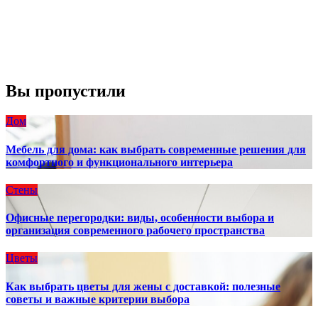
Видимость:
10 км
Восход:
4:56 am
Закат:
8:13 pm
Погода от OpenWeatherMap
Вы пропустили
Дом
Мебель для дома: как выбрать современные решения для
комфортного и функционального интерьера
Стены
Офисные перегородки: виды, особенности выбора и
организация современного рабочего пространства
Цветы
Как выбрать цветы для жены с доставкой: полезные
советы и важные критерии выбора