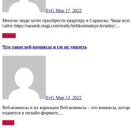
EvG
Мар 17, 2022
Многие люди хотят приобрести квартиру в Саранске. Чаще всего люди обращают внимание на вторичное жилье. На
сайте https://saransk.etagi.com/realty/trehkomnatnye-kvartiry/…
Разное
Что такое веб-комиксы и где их увидеть
EvG
Мар 13, 2022
Веб-комиксы и их вариации Веб-комиксы – это комиксы, которые публикуются в интернете. В основном они
издаются в онлайн-формате,…
Досуг