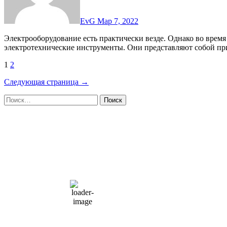
EvG
Мар 7, 2022
Электрооборудование есть практически везде. Однако во время многих работ могут потребоваться
электротехнические инструменты. Они представляют собой п
Пагинация
1
2
записей
Следующая страница →
Найти:
Moscow, RU
3:49 пп,
Авг 7, 2026
15
°C
overcast clouds
66 %
1004 мб
10 mph
Порывы ветра:
23 mph
Облака:
100%