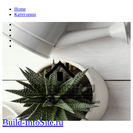
Перейти
Home
к
Категории
содержанию
Build-InfoSite.ru