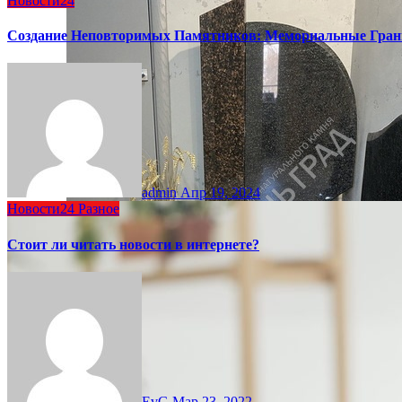
Новости24
Создание Неповторимых Памятников: Мемориальные Гран
admin
Апр 19, 2024
Новости24
Разное
Стоит ли читать новости в интернете?
EvG
Мар 23, 2022