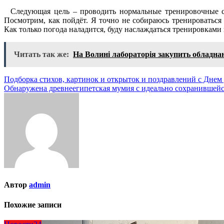
Следующая цель – проводить нормальные тренировочные сес
Посмотрим, как пойдёт. Я точно не собираюсь тренироваться 
Как только погода наладится, буду наслаждаться тренировками
Читать так же:
На Волині лабораторія закупить обладна
Навигация
Подборка стихов, картинок и открыток и поздравлений с Днем 
Обнаружена древнеегипетская мумия с идеально сохранившейс
по
записям
Автор
admin
Похожие записи