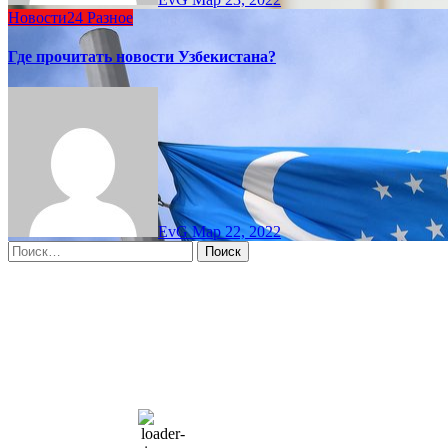
Новости24
Разное
Где прочитать новости Узбекистана?
EvG
Мар 22, 2022
Найти:
Moscow, RU
9:30 дп,
Авг 9, 2026
15
°C
overcast clouds
66 %
1004 мб