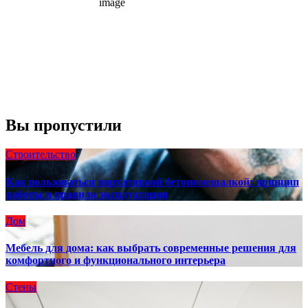
10 mph
Порывы ветра:
23 mph
Облака:
100%
Видимость:
10 км
Восход:
4:56 am
Закат:
8:13 pm
Погода от OpenWeatherMap
Вы пропустили
Строительство
Как пользоваться портативной бетономешалкой: принцип
работы и правила эксплуатации
Дом
Мебель для дома: как выбрать современные решения для
комфортного и функционального интерьера
Стены