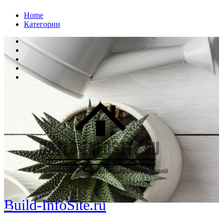
Перейти
Home
к
Категории
содержанию
Build-InfoSite.ru