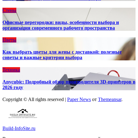
Стены
Офисные перегородки: виды, особенности выбора и
организация современного рабочего пространства
Цветы
Как выбрать цветы для жены с доставкой: полезные
советы и важные критерии выбора
Техника
Anycubic: Подробный обзор производителя 3D-принтеров в
2026 году
Copyright © All rights reserved
|
Paper News
от
Themeansar
.
Build-InfoSite.ru