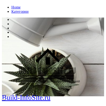
Перейти
Home
к
Категории
содержанию
Build-InfoSite.ru