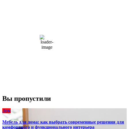
Moscow, RU
8:01 дп,
Авг 7, 2026
15
°C
overcast clouds
66 %
1004 мб
10 mph
Порывы ветра:
23 mph
Облака:
100%
Видимость:
10 км
Восход:
4:56 am
Закат:
8:13 pm
Погода от OpenWeatherMap
Вы пропустили
Дом
Мебель для дома: как выбрать современные решения для
комфортного и функционального интерьера