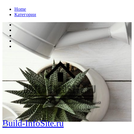
Перейти
Home
к
Категории
содержанию
Build-InfoSite.ru