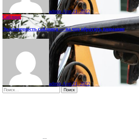
admin
Апр 21, 2022
Сайдинг
Экологичность сайдинга — на что обратить внимание
admin
Апр 21, 2022
Найти:
Moscow, RU
9:58 пп,
Авг 6, 2026
15
°C
overcast clouds