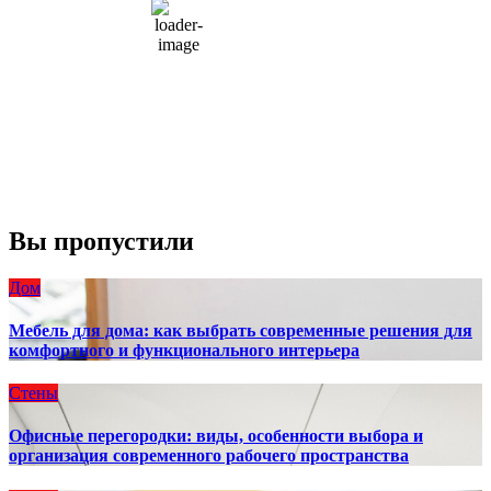
66 %
1004 мб
10 mph
Порывы ветра:
23 mph
Облака:
100%
Видимость:
10 км
Восход:
4:56 am
Закат:
8:13 pm
Погода от OpenWeatherMap
Вы пропустили
Дом
Мебель для дома: как выбрать современные решения для
комфортного и функционального интерьера
Стены
Офисные перегородки: виды, особенности выбора и
организация современного рабочего пространства