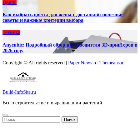
Цветы
Как выбрать цветы для жены с доставкой: полезные
советы и важные критерии выбора
Техника
Anycubic: Подробный обзор производителя 3D-принтеров в
2026 году
Copyright © All rights reserved
|
Paper News
от
Themeansar
.
Build-InfoSite.ru
Все о строительстве и выращивании растений
Найти: