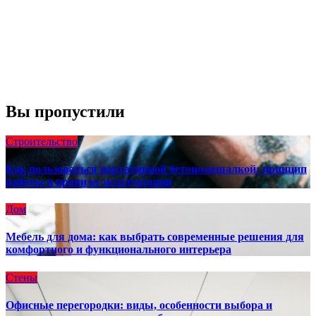
Порывы ветра:
23 mph
Облака:
100%
Видимость:
10 км
Восход:
4:56 am
Закат:
8:13 pm
Погода от OpenWeatherMap
Вы пропустили
Строительство
Как пользоваться портативной бетономешалкой: принцип
работы и правила эксплуатации
Дом
Мебель для дома: как выбрать современные решения для
комфортного и функционального интерьера
Стены
Офисные перегородки: виды, особенности выбора и