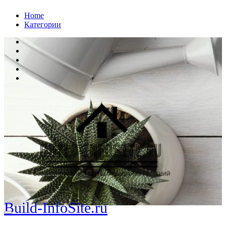
Перейти
Home
к
Категории
содержанию
Build-InfoSite.ru