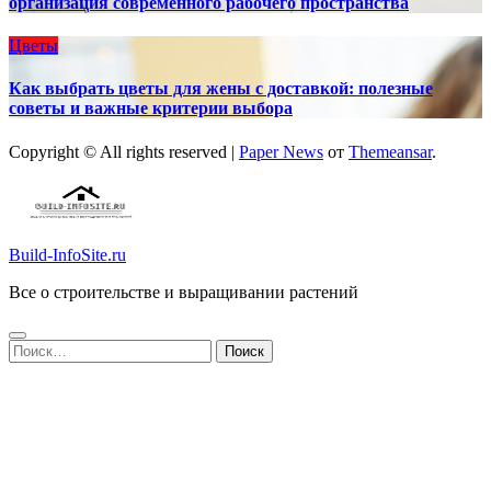
организация современного рабочего пространства
Цветы
Как выбрать цветы для жены с доставкой: полезные
советы и важные критерии выбора
Copyright © All rights reserved
|
Paper News
от
Themeansar
.
Build-InfoSite.ru
Все о строительстве и выращивании растений
Найти: