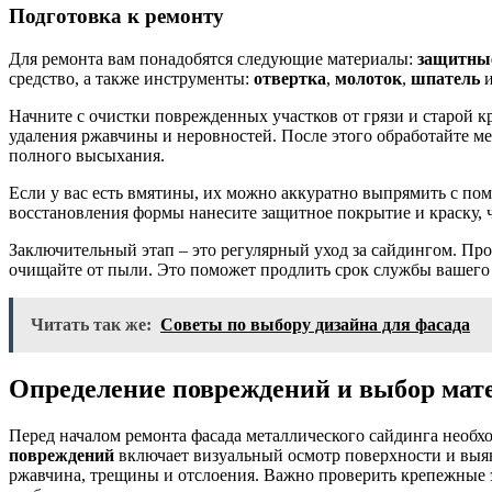
Подготовка к ремонту
Для ремонта вам понадобятся следующие материалы:
защитны
средство, а также инструменты:
отвертка
,
молоток
,
шпатель
Начните с очистки поврежденных участков от грязи и старой 
удаления ржавчины и неровностей. После этого обработайте м
полного высыхания.
Если у вас есть вмятины, их можно аккуратно выпрямить с по
восстановления формы нанесите защитное покрытие и краску,
Заключительный этап – это регулярный уход за сайдингом. Про
очищайте от пыли. Это поможет продлить срок службы вашего 
Читать так же:
Советы по выбору дизайна для фасада
Определение повреждений и выбор мате
Перед началом ремонта фасада металлического сайдинга необх
повреждений
включает визуальный осмотр поверхности и выя
ржавчина, трещины и отслоения. Важно проверить крепежные э