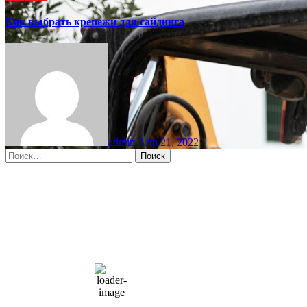
Как выбрать крепежи для сайдинга
admin
Апр 21, 2022
Найти:
Moscow, RU
1:03 пп,
Авг 8, 2026
15
°C
overcast clouds
66 %
1004 мб
10 mph