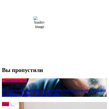
15
°C
overcast clouds
66 %
1004 мб
10 mph
Порывы ветра:
23 mph
Облака:
100%
Видимость:
10 км
Восход:
4:56 am
Закат:
8:13 pm
Погода от OpenWeatherMap
Вы пропустили
Строительство
Как пользоваться портативной бетономешалкой: принцип
работы и правила эксплуатации
Дом