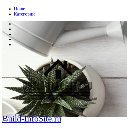
Перейти
Home
к
Категории
содержанию
Build-InfoSite.ru