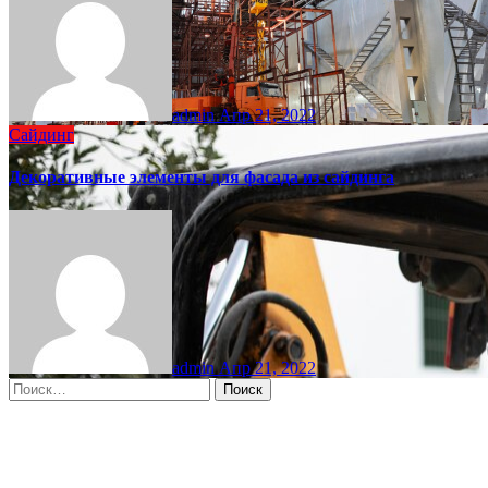
admin
Апр 21, 2022
Сайдинг
Декоративные элементы для фасада из сайдинга
admin
Апр 21, 2022
Найти:
Moscow, RU
2:24 пп,
Авг 8, 2026