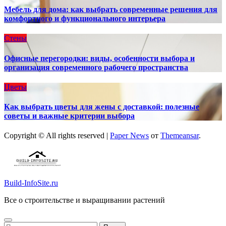
Мебель для дома: как выбрать современные решения для
комфортного и функционального интерьера
Стены
Офисные перегородки: виды, особенности выбора и
организация современного рабочего пространства
Цветы
Как выбрать цветы для жены с доставкой: полезные
советы и важные критерии выбора
Copyright © All rights reserved
|
Paper News
от
Themeansar
.
Build-InfoSite.ru
Все о строительстве и выращивании растений
Найти: