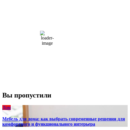
Moscow, RU
9:08 дп,
Авг 8, 2026
15
°C
overcast clouds
66 %
1004 мб
10 mph
Порывы ветра:
23 mph
Облака:
100%
Видимость:
10 км
Восход:
4:56 am
Закат:
8:13 pm
Погода от OpenWeatherMap
Вы пропустили
Дом
Мебель для дома: как выбрать современные решения для
комфортного и функционального интерьера