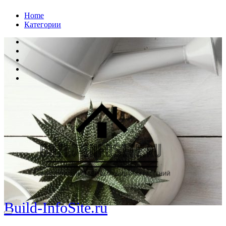
Перейти
Home
к
Категории
содержанию
Build-InfoSite.ru