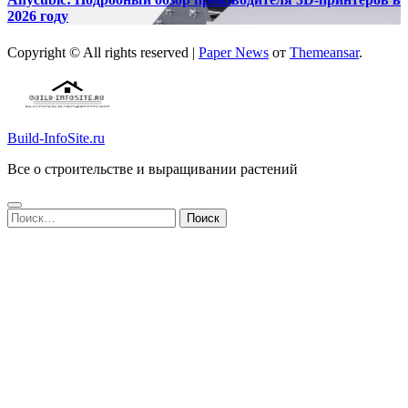
2026 году
Copyright © All rights reserved
|
Paper News
от
Themeansar
.
Build-InfoSite.ru
Все о строительстве и выращивании растений
Найти: