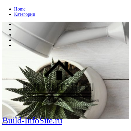
Перейти
Home
к
Категории
содержанию
Build-InfoSite.ru