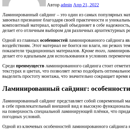
Автор
admin
Апр 21, 2022
Ламинированный сайдинг – это один из самых популярных материалов для облицовки фасадов зданий, который
завоевал признание благодаря своей практичности и уникальн
композитный материал, который объединяет в себе надежность
делает его отличным выбором для различных архитектурных р
Одной из главных
особенностей
ламинированного сайдинга явл
воздействиям. Этот материал не боится ни влаги, ни резких т
показатели традиционных материалов.
Кроме того
, ламиниров
делает его идеальным для использования в условиях переменчи
Среди
преимуществ
ламинированного сайдинга стоит отметить
текстурах и цветах, что позволяет легко подобрать оптимальн
выделить простоту монтажа, что значительно сокращает время и
Ламинированный сайдинг: особенности
Ламинированный сайдинг представляет собой современный мате
в себе привлекательный внешний вид и высокую функциональн
на поверхность специальной ламинирующей плёнки, что прида
погодных условий.
Одной из ключевых особенностей ламинированного сайдинга яв