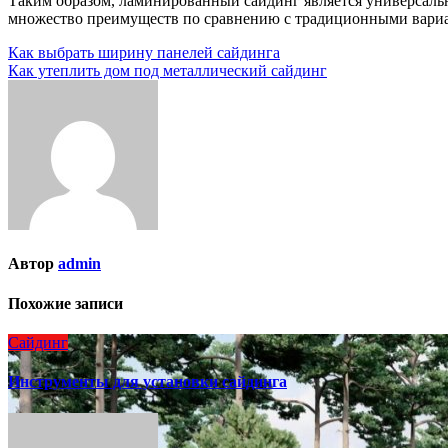
Таким образом, ламинированный сайдинг является универсаль
множество преимуществ по сравнению с традиционными вариа
Навигация
Как выбрать ширину панелей сайдинга
Как утеплить дом под металлический сайдинг
по
записям
Автор
admin
Похожие записи
Сайдинг
Инструменты для установки сайдинга