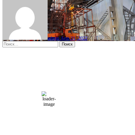
admin
Апр 21, 2022
Найти:
Moscow, RU
8:43 пп,
Авг 6, 2026
15
°C
overcast clouds
66 %
1004 мб
10 mph
Порывы ветра:
23 mph
Облака:
100%
Видимость:
10 км
Восход:
4:56 am
Закат:
8:13 pm