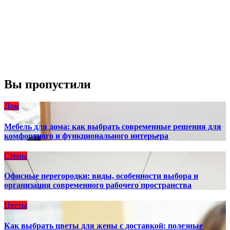
Порывы ветра:
23 mph
Облака:
100%
Видимость:
10 км
Восход:
4:56 am
Закат:
8:13 pm
Погода от OpenWeatherMap
Вы пропустили
Дом
Мебель для дома: как выбрать современные решения для
комфортного и функционального интерьера
Стены
Офисные перегородки: виды, особенности выбора и
организация современного рабочего пространства
Цветы
Как выбрать цветы для жены с доставкой: полезные