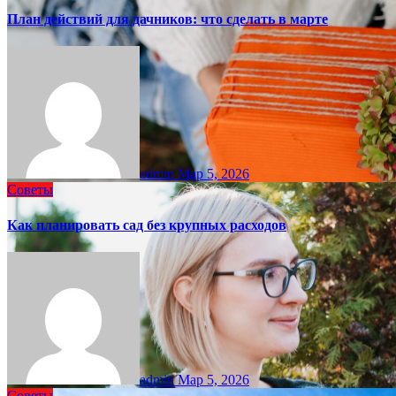
План действий для дачников: что сделать в марте
admin
Мар 5, 2026
Советы
Как планировать сад без крупных расходов
admin
Мар 5, 2026
Советы