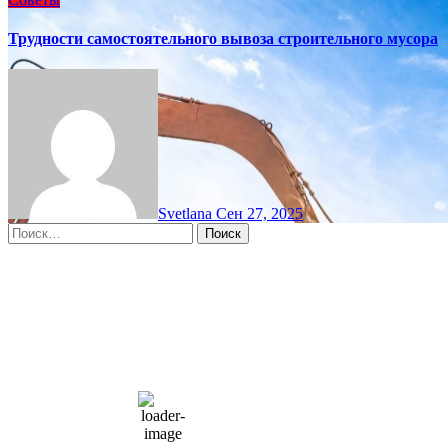
Трудности самостоятельного вывоза строительного мусора
Svetlana
Сен 27, 2025
Найти:
Moscow, RU
4:30 дп,
Авг 6, 2026
15
°C
overcast clouds
66 %
1004 мб
10 mph