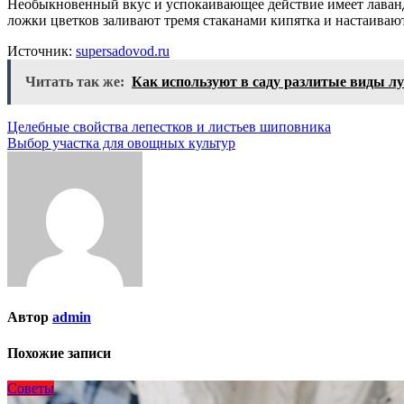
Необыкновенный вкус и успокаивающее действие имеет лаванд
ложки цветков заливают тремя стаканами кипятка и настаивают
Источник:
supersadovod.ru
Читать так же:
Как используют в саду разлитые виды л
Навигация
Целебные свойства лепестков и листьев шиповника
Выбор участка для овощных культур
по
записям
Автор
admin
Похожие записи
Советы