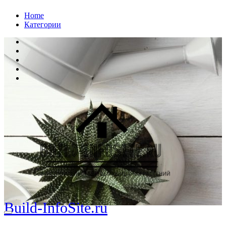
Перейти
Home
к
Категории
содержанию
Build-InfoSite.ru