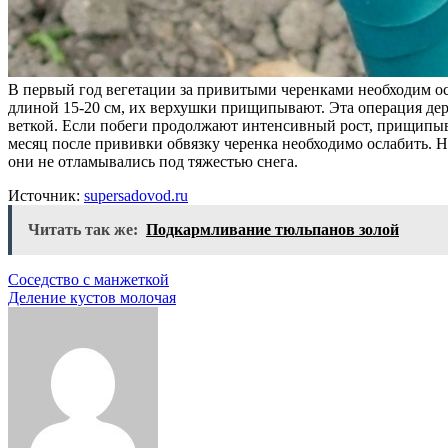
В первый год вегетации за привитыми черенками необходим ос
длиной 15-20 см, их верхушки прищипывают. Эта операция де
веткой. Если побеги продолжают интенсивный рост, прищипыв
месяц после прививки обвязку черенка необходимо ослабить. 
они не отламывались под тяжестью снега.
Источник:
supersadovod.ru
Читать так же:
Подкармливание тюльпанов золой
Навигация
Соседство с манжеткой
Деление кустов молочая
по
записям