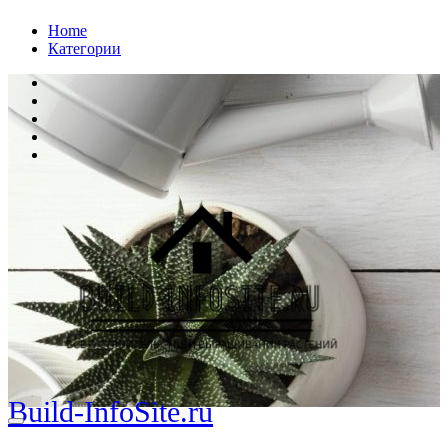
Перейти
Home
к
Категории
содержанию
Build-InfoSite.ru