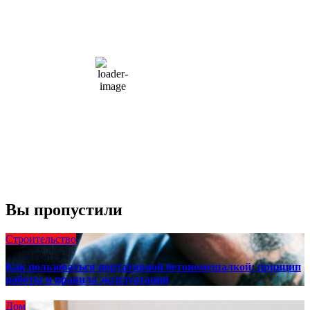
9:43 дп,
Авг 9, 2026
15
°C
overcast clouds
66 %
1004 мб
10 mph
Порывы ветра:
23 mph
Облака:
100%
Видимость:
10 км
Восход:
4:56 am
Закат:
8:13 pm
Погода от OpenWeatherMap
Вы пропустили
Строительство
Как пользоваться портативной бетономешалкой: принцип
работы и правила эксплуатации
Дом