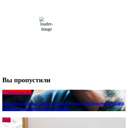
15
°C
overcast clouds
66 %
1004 мб
10 mph
Порывы ветра:
23 mph
Облака:
100%
Видимость:
10 км
Восход:
4:56 am
Закат:
8:13 pm
Погода от OpenWeatherMap
Вы пропустили
Строительство
Как пользоваться портативной бетономешалкой: принцип
работы и правила эксплуатации
Дом