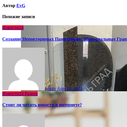
Автор
EvG
Похожие записи
Новости24
Создание Неповторимых Памятников: Мемориальные Гран
admin
Апр 19, 2024
Новости24
Разное
Стоит ли читать новости в интернете?