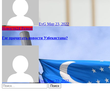
EvG
Мар 23, 2022
Новости24
Разное
Где прочитать новости Узбекистана?
EvG
Мар 22, 2022
Найти:
Moscow, RU
11:31 дп,
Авг 10, 2026