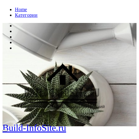
Перейти
Home
к
Категории
содержанию
Build-InfoSite.ru