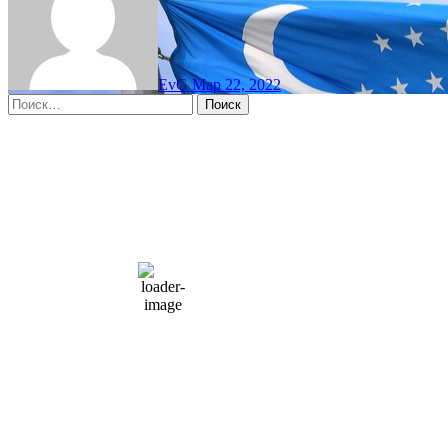
EvG
Мар 22, 2022
Найти:
Moscow, RU
11:01 пп,
Авг 7, 2026
15
°C
overcast clouds
66 %
1004 мб
10 mph
Порывы ветра:
23 mph
Облака:
100%
Видимость:
10 км
Восход:
4:56 am
Закат:
8:13 pm
Погода от OpenWeatherMap