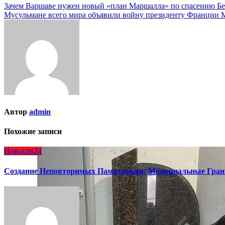
Навигация
Зачем Варшаве нужен новый «план Маршалла» по спасению Бе
Мусульмане всего мира объявили войну президенту Франции М
по
записям
Автор
admin
Похожие записи
Новости24
Создание Неповторимых Памятников: Мемориальные Гран