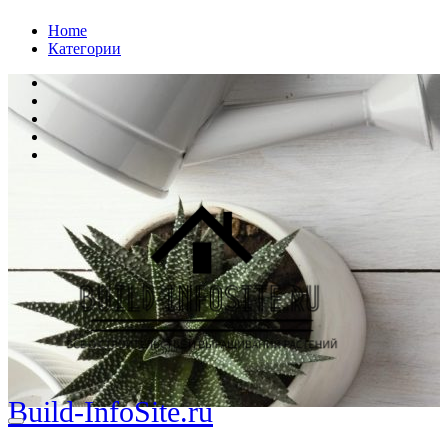
Перейти
Home
к
Категории
содержанию
Build-InfoSite.ru