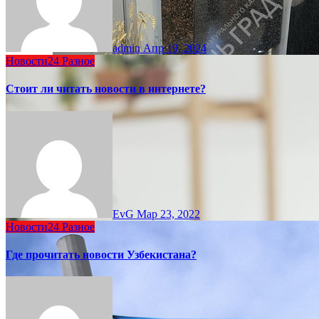
admin
Апр 19, 2024
Новости24
Разное
Стоит ли читать новости в интернете?
EvG
Мар 23, 2022
Новости24
Разное
Где прочитать новости Узбекистана?