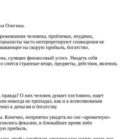
на Олегина.
ереживаниях человека, проблемах, неудачах,
специалисты часто интерпретируют сновидения не
азывающие на скорую прибыль, богатство.
сны, сулящие финансовый успех. Увидеть себя
о снятся странные вещи, предметы, действия, явления,
я, правда? О них человек думает постоянно, ищет
ним никогда не пропадал, как и к всевозможным
но к деньгам и богатству.
бы. Конечно, неприятно увидеть во сне «ароматную»
риснились фекалии, в ближайшее время либо
ную прибыль.
ако, чтобы заработать кругленькую сумму денег, все