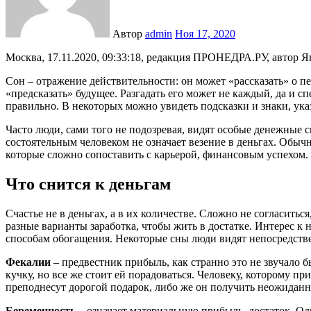
Автор
admin
Ноя 17, 2020
Москва, 17.11.2020, 09:33:18, редакция ПРОНЕДРА.РУ, автор Я
Сон – отражение действительности: он может «рассказать» о п
«предсказать» будущее. Разгадать его может не каждый, да и 
правильно. В некоторых можно увидеть подсказки и знаки, ук
Часто люди, сами того не подозревая, видят особые денежные 
состоятельным человеком не означает везение в деньгах. Обычн
которые сложно сопоставить с карьерой, финансовым успехом.
Что снится к деньгам
Счастье не в деньгах, а в их количестве. Сложно не согласитьс
разные варианты заработка, чтобы жить в достатке. Интерес к 
способам обогащения. Некоторые сны люди видят непосредствен
Фекалии
– предвестник прибыль, как странно это не звучало 
кучку, но все же стоит ей порадоваться. Человеку, которому п
преподнесут дорогой подарок, либо же он получить неожидан
Беременность
– означает материальную прибыль, достаток. Одн