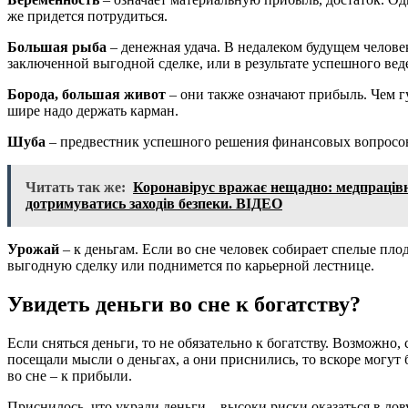
же придется потрудиться.
Большая рыба
– денежная удача. В недалеком будущем человек
заключенной выгодной сделке, или в результате успешного вед
Борода, большая живот
– они также означают прибыль. Чем г
шире надо держать карман.
Шуба
– предвестник успешного решения финансовых вопросов. 
Читать так же:
Коронавірус вражає нещадно: медпрацівн
дотримуватись заходів безпеки. ВІДЕО
Урожай
– к деньгам. Если во сне человек собирает спелые плод
выгодную сделку или поднимется по карьерной лестнице.
Увидеть деньги во сне к богатству?
Если сняться деньги, то не обязательно к богатству. Возможно,
посещали мысли о деньгах, а они приснились, то вскоре могут
во сне – к прибыли.
Приснилось, что украли деньги – высоки риски оказаться в лов