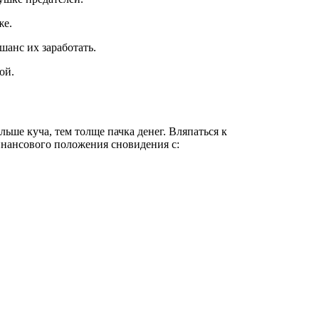
же.
анс их заработать.
ой.
льше куча, тем толще пачка денег. Вляпаться к
инансового положения сновидения с: