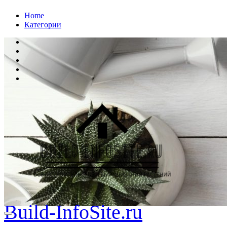
Перейти
Home
к
Категории
содержанию
Build-InfoSite.ru