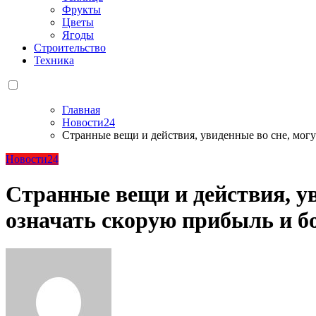
Фрукты
Цветы
Ягоды
Строительство
Техника
Главная
Новости24
Странные вещи и действия, увиденные во сне, могу
Новости24
Странные вещи и действия, ув
означать скорую прибыль и б