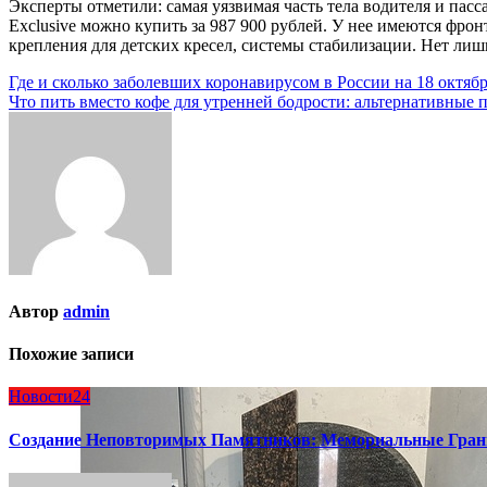
Эксперты отметили: самая уязвимая часть тела водителя и пасса
Exclusive можно купить за 987 900 рублей. У нее имеются фро
крепления для детских кресел, системы стабилизации. Нет лиш
Навигация
Где и сколько заболевших коронавирусом в России на 18 октябр
Что пить вместо кофе для утренней бодрости: альтернативные 
по
записям
Автор
admin
Похожие записи
Новости24
Создание Неповторимых Памятников: Мемориальные Гран