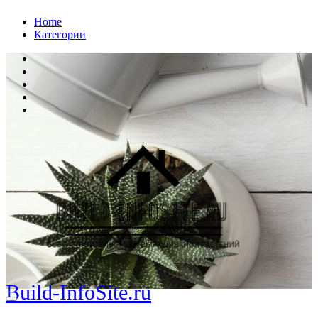
Перейти
Home
к
Категории
содержанию
Build-InfoSite.ru