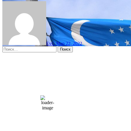
EvG
Мар 22, 2022
Найти:
Moscow, RU
12:38 дп,
Авг 8, 2026
15
°C
overcast clouds
66 %
1004 мб
10 mph
Порывы ветра:
23 mph
Облака:
100%
Видимость:
10 км
Восход:
4:56 am