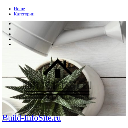
Перейти
Home
к
Категории
содержанию
Build-InfoSite.ru