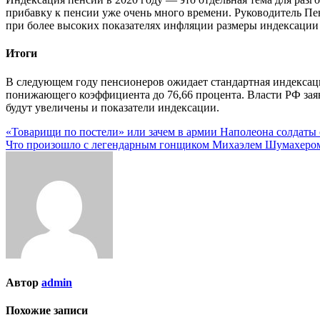
прибавку к пенсии уже очень много времени. Руководитель Пе
при более высоких показателях инфляции размеры индексации
Итоги
В следующем году пенсионеров ожидает стандартная индексаци
понижающего коэффициента до 76,66 процента. Власти РФ заяв
будут увеличены и показатели индексации.
Навигация
«Товарищи по постели» или зачем в армии Наполеона солдаты 
Что произошло с легендарным гонщиком Михаэлем Шумахером,
по
записям
Автор
admin
Похожие записи