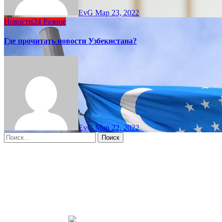
EvG
Мар 23, 2022
Новости24
Разное
Где прочитать новости Узбекистана?
EvG
Мар 22, 2022
Найти:
Moscow, RU
4:56 дп,
Авг 8, 2026
15
°C
overcast clouds
66 %