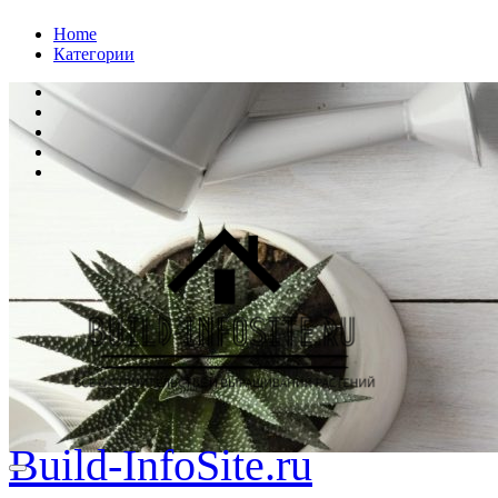
Перейти
Home
к
Категории
содержанию
Build-InfoSite.ru