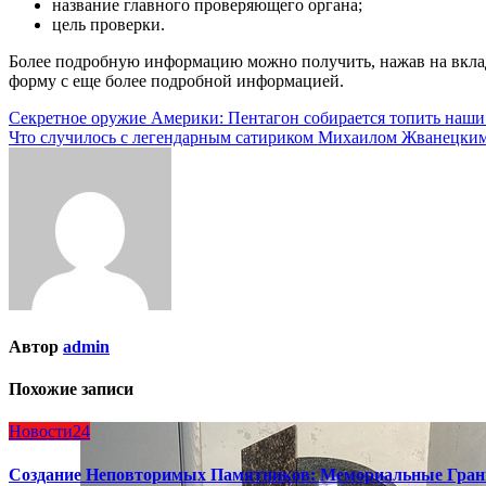
название главного проверяющего органа;
цель проверки.
Более подробную информацию можно получить, нажав на вкл
форму с еще более подробной информацией.
Навигация
Секретное оружие Америки: Пентагон собирается топить наш
Что случилось с легендарным сатириком Михаилом Жванецки
по
записям
Автор
admin
Похожие записи
Новости24
Создание Неповторимых Памятников: Мемориальные Гран