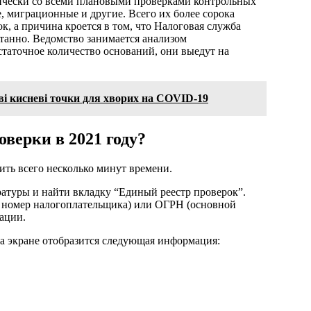
ически со всеми плановыми проверками контрольных
 миграционные и другие. Всего их более сорока
к, а причина кроется в том, что Налоговая служба
нтанно. Ведомство занимается анализом
остаточное количество оснований, они выедут на
ві кисневі точки для хворих на COVID-19
оверки в 2021 году?
ить всего несколько минут времени.
атуры и найти вкладку “Единый реестр проверок”.
номер налогоплательщика) или ОГРН (основной
зации.
на экране отобразится следующая информация: