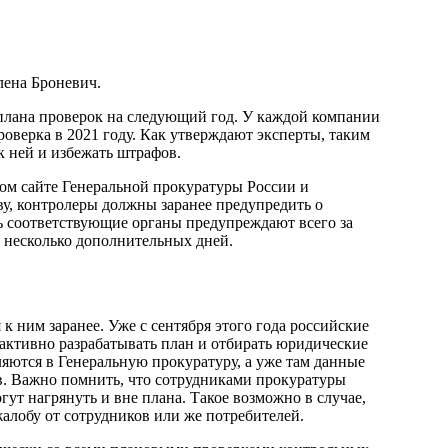
лена Броневич.
плана проверок на следующий год. У каждой компании
роверка в 2021 году. Как утверждают эксперты, таким
к ней и избежать штрафов.
ом сайте Генеральной прокуратуры России и
ву, контролеры должны заранее предупредить о
дь соответствующие органы предупреждают всего за
ть несколько дополнительных дней.
к ним заранее. Уже с сентября этого года российские
активно разрабатывать план и отбирать юридические
ляются в Генеральную прокуратуру, а уже там данные
. Важно помнить, что сотрудниками прокуратуры
ут нагрянуть и вне плана. Такое возможно в случае,
жалобу от сотрудников или же потребителей.