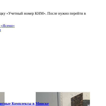
адку «Учетный номер КНМ». После нужно перейти в
и «Ясени»
м
итные Комплексы в Минске