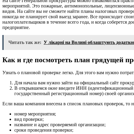
На сайте Генеральной прокуратуры можно ознакомиться практ
мероприятий. Это пожарные, антимонопольные, лицензионные,
видов. На сайте вы не сможете найти планы налоговых проверо
никогда не планирует свой выезд заранее. Все происходит спо
налогоплательщиков в течение всего года, и когда соберется д
предприятие.
Читать так же:
У лікарні на Волині облаштують додатко
Как и где посмотреть план грядущей пр
Узнать о плановой проверке легко. Для этого вам нужно потрат
Для начала вам нужно зайти на официальный сайт прокур
В открывшемся окне введите ИНН (идентификационный 
государственный регистрационный номер) своей органи
Если ваша компания внесена в список плановых проверок, то 
номер мероприятия;
вид проверки;
название и адрес проверяемой организации;
сроки проведения проверки;