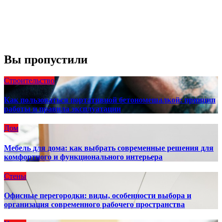
Восход:
4:56 am
Закат:
8:13 pm
Погода от OpenWeatherMap
Вы пропустили
Строительство
Как пользоваться портативной бетономешалкой: принцип
работы и правила эксплуатации
Дом
Мебель для дома: как выбрать современные решения для
комфортного и функционального интерьера
Стены
Офисные перегородки: виды, особенности выбора и
организация современного рабочего пространства