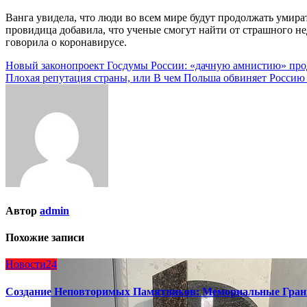
Ванга увидела, что люди во всем мире будут продолжать умирать
провидица добавила, что ученые смогут найти от страшного не
говорила о коронавирусе.
Навигация
Новый законопроект Госдумы России: «дачную амнистию» прод
Плохая репутация страны, или В чем Польша обвиняет Росс
по
записям
Автор
admin
Похожие записи
Новости24
Создание Неповторимых Памятников: Мемориальные Гран