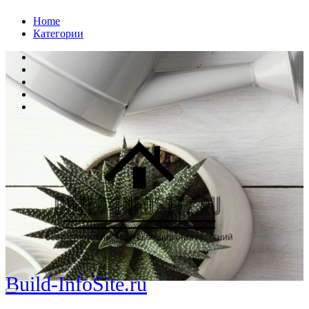
Перейти
Home
к
Категории
содержанию
Build-InfoSite.ru