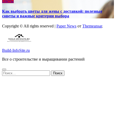
Цветы
Как выбрать цветы для жены с доставкой: полезные
советы и важные критерии выбора
Copyright © All rights reserved
|
Paper News
от
Themeansar
.
Build-InfoSite.ru
Все о строительстве и выращивании растений
Найти: