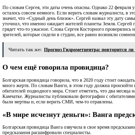
По словам Сергея, эти даты очень опасны. Однако 22 февраля у
осталось совсем немного. Если верить словам журналиста, в этот
значит, что «Судный день близок». Сергей назвал эту дату сам
уточнил, что именно ожидает жителей планеты Земля. Сергей г
грядет что-то ужасное. Слова Сергея Косторного проверялись 
зрителей, которые сидели в студии, все равно возникли сомнен
Читать так же:
Прогноз Гидрометцентра: повторится ли 
О чем ещё говорила провидица?
Болгарская провидица говорила, что в 2020 году стоит ожида
много жертв. По словам Ванги, в этом году должна произойти
обитателей подводного мира. Стоит отметить, что два месяца н
Камчатке. Журналисты публиковали фотографии с обитателями 
были мертвы и, если верить СМИ, чем-то отравлены.
«В мире исчезнут деньги»: Ванга предс
Болгарская провидица Ванга озвучила в свое время предсказани
предсказания расшифровали специалисты.