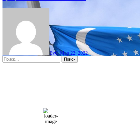
EvG
Мар 22, 2022
Найти:
Moscow, RU
5:09 пп,
Авг 9, 2026
15
°C
overcast clouds
66 %
1004 мб
10 mph
Порывы ветра:
23 mph
Облака:
100%
Видимость:
10 км