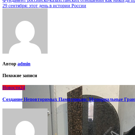
Навигация
Фундамент российско-казахстанских отношений как никогда п
29 сентября: этот день в истории России
по
записям
Автор
admin
Похожие записи
Новости24
Создание Неповторимых Памятников: Мемориальные Гран