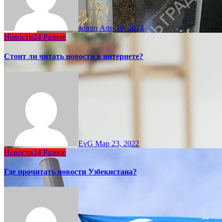
admin
Апр 19, 2024
Новости24
Разное
Стоит ли читать новости в интернете?
EvG
Мар 23, 2022
Новости24
Разное
Где прочитать новости Узбекистана?