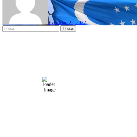
EvG
Мар 22, 2022
Найти:
Moscow, RU
6:23 дп,
Авг 8, 2026
15
°C
overcast clouds
66 %
1004 мб
10 mph
Порывы ветра:
23 mph
Облака:
100%
Видимость:
10 км
Восход:
4:56 am
Закат:
8:13 pm
Погода от OpenWeatherMap