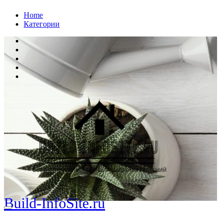
Перейти
Home
к
Категории
содержанию
Build-InfoSite.ru