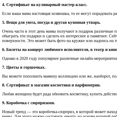
4. Сертификат на кулинарный мастер-класс.
Если ваша мама настоящая хозяюшка, то ее могут порадовать р
5. Вещи для уюта, посуда и другая кухонная утварь.
Очень часто в этот день мамы получают в подарок различные 
обыграть эти подарки и сделать их интереснее и памятнее. Се
поверхности. Это может быть фото на кружке или надпись на т
6. Билеты на концерт любимого исполнителя, в театр и кино
Однако в 2020 году популярнее различные онлайн-мероприятия
7. Цветы в горшочках.
Вы можете пополнить мамину коллекцию или же, наоборот, по
8. Сертификат в магазин косметики и парфюмерии.
Любая женщина будет рада обновить косметику, купить действ
9. Коробочка с сюрпризами.
Новый тренд — это коробочка-сюрприз, в которой может находи
мамы. Для этого нужно составить анкету, на основе которой 