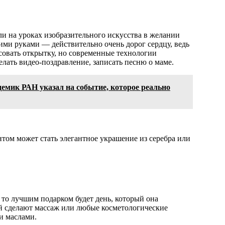
ли на уроках изобразительного искусства в желании
оими руками — действительно очень дорог сердцу, ведь
совать открытку, но современные технологии
лать видео-поздравление, записать песню о маме.
мик РАН указал на событие, которое реально
ом может стать элегантное украшение из серебра или
 то лучшим подарком будет день, который она
ей сделают массаж или любые косметологические
и маслами.