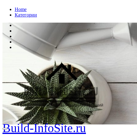
Перейти
Home
к
Категории
содержанию
Build-InfoSite.ru