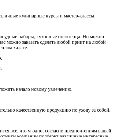
азличные кулинарные курсы и мастер-классы.
посудные наборы, кухонные полотенца. Но можно
йчас можно заказать сделать любой принт на любой
еплом халате.
.
.
ложить начало новому увлечению.
ительно качественную продукцию по уходу за собой.
тся все, что угодно, согласно предпочтениям вашей
работники компании подберут различные интересные