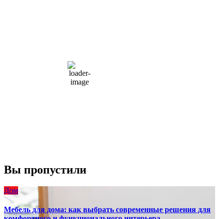
Moscow, RU
7:37 пп,
Авг 7, 2026
15
°C
overcast clouds
66 %
1004 мб
10 mph
Порывы ветра:
23 mph
Облака:
100%
Видимость:
10 км
Восход:
4:56 am
Закат:
8:13 pm
Погода от OpenWeatherMap
Вы пропустили
Дом
Мебель для дома: как выбрать современные решения для
комфортного и функционального интерьера