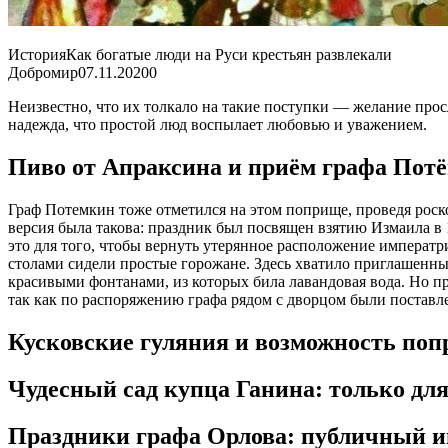
ИсторияКак богатые люди на Руси крестьян развлекали
Добромир
07.11.2020
0
Неизвестно, что их толкало на такие поступки — желание пр
надежда, что простой люд воспылает любовью и уважением.
Пиво от Апраксина и приём графа Пот
Граф Потемкин тоже отметился на этом поприще, проведя рос
версия была такова: праздник был посвящен взятию Измаила в 
это для того, чтобы вернуть утерянное расположение императр
столами сидели простые горожане. Здесь хватило приглашенны
красивыми фонтанами, из которых била лавандовая вода. Но п
так как по распоряжению графа рядом с дворцом были поставл
Кусковские гуляния и возможность поп
Чудесный сад купца Ганина: только дл
Праздники графа Орлова: публичный и