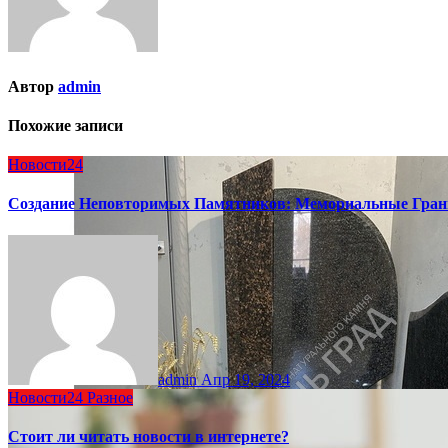
Автор
admin
Похожие записи
Новости24
Создание Неповторимых Памятников: Мемориальные Гран
admin
Апр 19, 2024
Новости24
Разное
Стоит ли читать новости в интернете?