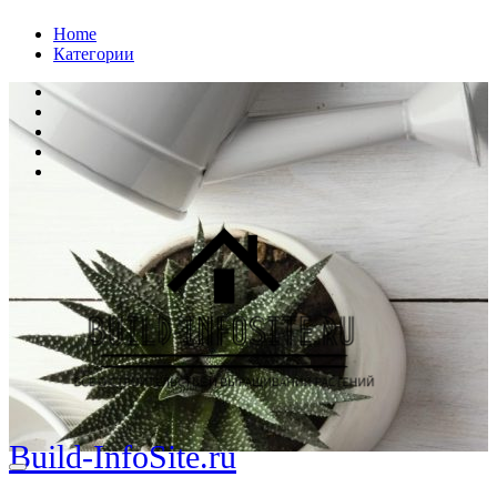
Перейти
Home
к
Категории
содержанию
Build-InfoSite.ru