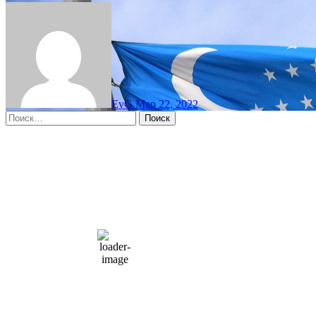
EvG
Мар 22, 2022
Найти:
Moscow, RU
7:35 пп,
Авг 7, 2026
15
°C
overcast clouds
66 %
1004 мб
10 mph
Порывы ветра:
23 mph
Облака:
100%
Видимость:
10 км
Восход:
4:56 am