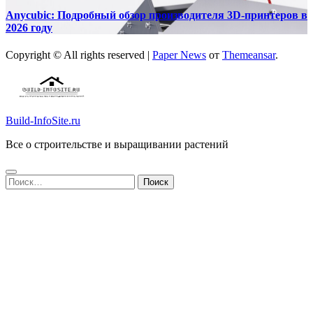
Anycubic: Подробный обзор производителя 3D-принтеров в
2026 году
Copyright © All rights reserved
|
Paper News
от
Themeansar
.
Build-InfoSite.ru
Все о строительстве и выращивании растений
Найти: