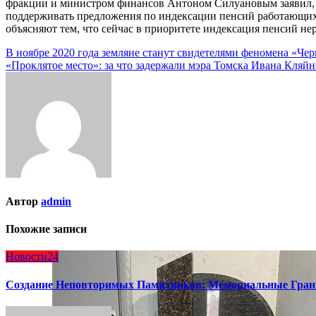
фракции и министром финансов Антоном Силуановым заявил, 
поддерживать предложения по индексации пенсий работающих
объясняют тем, что сейчас в приоритете индексация пенсий 
Навигация
В ноябре 2020 года земляне станут свидетелями феномена «Че
«Проклятое место»: за что задержали мэра Томска Ивана Кляйн
по
записям
Автор
admin
Похожие записи
Новости24
Создание Неповторимых Памятников: Мемориальные Гран