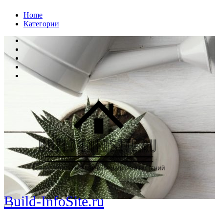
Перейти
Home
к
Категории
содержанию
Build-InfoSite.ru