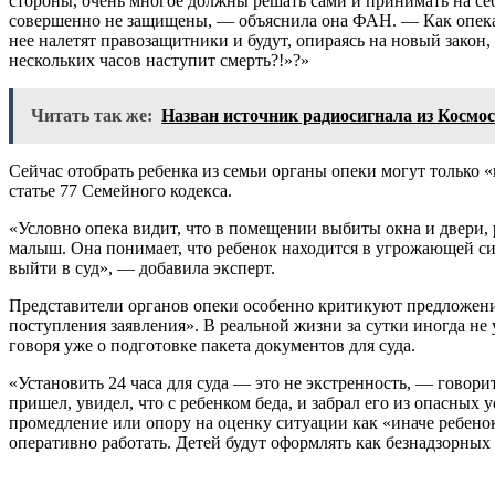
стороны, очень многое должны решать сами и принимать на себ
совершенно не защищены, — объяснила она ФАН. — Как опека, «н
нее налетят правозащитники и будут, опираясь на новый закон, 
нескольких часов наступит смерть?!»?»
Читать так же:
Назван источник радиосигнала из Космо
Сейчас отобрать ребенка из семьи органы опеки могут только 
статье 77 Семейного кодекса.
«Условно опека видит, что в помещении выбиты окна и двери,
малыш. Она понимает, что ребенок находится в угрожающей сит
выйти в суд», — добавила эксперт.
Представители органов опеки особенно критикуют предложение
поступления заявления». В реальной жизни за сутки иногда не 
говоря уже о подготовке пакета документов для суда.
«Установить 24 часа для суда — это не экстренность, — говори
пришел, увидел, что с ребенком беда, и забрал его из опасных
промедление или опору на оценку ситуации как «иначе ребено
оперативно работать. Детей будут оформлять как безнадзорных