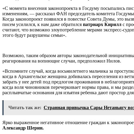
«С момента внесения законопроекта в Госдуму посыпались пись
изменениям, — рассказал ФАН председатель комитета Госдумы
Когда законопроект появился в повестке Совета Думы, это вы
писем усилился, к нам даже обратился
патриарх Кирилл
с про
считают, что возможно злоупотребление мерами экспресс-судоп
этого будут разрушены семьи».
Возможно, таким образом авторы законодательной инициативы
реагирования на вопиющие случаи, предположил Нилов.
«Вспомните случай, когда восьмилетнего мальчика за проступки
когда в Архангельске женщина добивалась переселения из вет
забрать у нее детей под предлогом проживания в неблагоприят
когда воля чиновников перечеркивает нормы права, и мы разд
расплывчатые основания для изъятия ребенка дают простор для
Читать так же:
Странная привычка Сары Нетаньягу вози
Ярко выраженное негативное отношение граждан к законопроек
Александр Шерин.