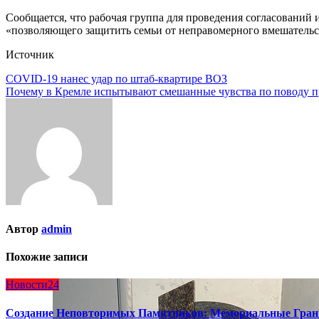
Сообщается, что рабочая группа для проведения согласований 
«позволяющего защитить семьи от неправомерного вмешательст
Источник
Навигация
COVID-19 нанес удар по штаб-квартире ВОЗ
Почему в Кремле испытывают смешанные чувства по поводу п
по
записям
Автор
admin
Похожие записи
Новости24
Создание Неповторимых Памятников: Мемориальные Гран