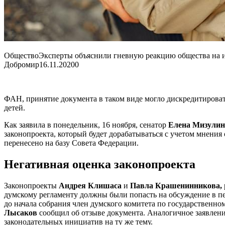
ОбществоЭксперты объяснили гневную реакцию общества на ид
Добромир
16.11.2020
0
ФАН, принятие документа в таком виде могло дискредитироват
детей.
Как заявила в понедельник, 16 ноября, сенатор
Елена Мизулин
законопроекта, который будет дорабатываться с учетом мнения
перенесено на базу Совета Федерации.
Негативная оценка законопроекта
Законопроекты
Андрея Клишаса
и
Павла Крашенинникова,
думскому регламенту должны были попасть на обсуждение в пе
до начала собрания член думского комитета по государственно
Лысаков
сообщил об отзыве документа. Аналогичное заявлени
законодательных инициатив на ту же тему.