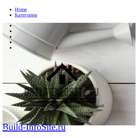
Перейти
Home
к
Категории
содержанию
Build-InfoSite.ru