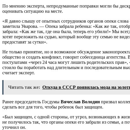
По мнению эксперта, непродуманные поправки могли бы дискр
оценивать ситуацию на месте.
«Я давно слышу от опытных сотрудников органов опеки слова 
заметила Уварова. — Опека забрала ребенка: «Как же так, отоб
забрала: «Как же так, где она была, теперь его убили!» Мы вс
хотят переложить на судью, который вообще эту семью не видел
предоставят за сутки».
Не только принятие, но и возможное обсуждение законопроект
общество и создать конфликт, говорит собеседница агентства.
постулатами «через 24 часа могут лишить родительских прав», 
стоило бы поработать над длительным и последовательным в
считает эксперт.
Читать так же:
Откуда в СССР появилась мода на золот
Ранее председатель Госдумы
Вячеслав Володин
призвал коллег
сделать все для того, чтобы ребенок был защищен.
«Был защищен, с одной стороны, от угроз, возникающих в жизни
не получилось так, что органы опеки его забрали из семьи, а 
уточнил он.