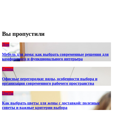
Видимость:
10 км
Восход:
4:56 am
Закат:
8:13 pm
Погода от OpenWeatherMap
Вы пропустили
Дом
Мебель для дома: как выбрать современные решения для
комфортного и функционального интерьера
Стены
Офисные перегородки: виды, особенности выбора и
организация современного рабочего пространства
Цветы
Как выбрать цветы для жены с доставкой: полезные
советы и важные критерии выбора