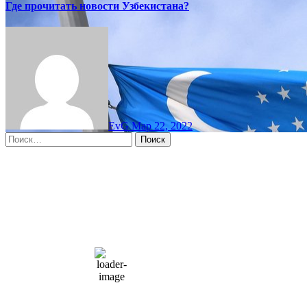
Где прочитать новости Узбекистана?
EvG
Мар 22, 2022
Найти:
Moscow, RU
7:51 дп,
Авг 7, 2026
15
°C
overcast clouds
66 %
1004 мб
10 mph
Порывы ветра:
23 mph
Облака:
100%