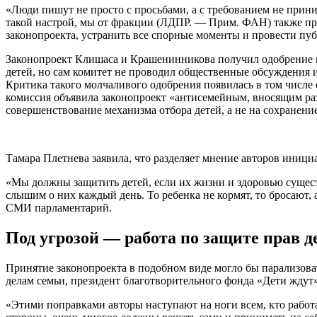
«Люди пишут не просто с просьбами, а с требованием не прини
такой настрой, мы от фракции (ЛДПР. — Прим. ФАН) также п
законопроекта, устранить все спорные моменты и провести пу
Законопроект Клишаса и Крашенинникова получил одобрение 
детей, но сам комитет не проводил общественные обсуждения и
Критика такого молчаливого одобрения появилась в том числе
комиссия объявила законопроект «антисемейным, вносящим ра
совершенствование механизма отбора детей, а не на сохранени
Тамара Плетнева заявила, что разделяет мнение авторов иници
«Мы должны защитить детей, если их жизни и здоровью существ
слышим о них каждый день. То ребенка не кормят, то бросают, 
СМИ парламентарий.
Под угрозой — работа по защите прав д
Принятие законопроекта в подобном виде могло бы парализовать
делам семьи, президент благотворительного фонда «Дети ждут
«Этими поправками авторы наступают на ноги всем, кто работа