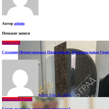
Автор
admin
Похожие записи
Новости24
Создание Неповторимых Памятников: Мемориальные Гран
admin
Апр 19, 2024
Новости24
Разное
Стоит ли читать новости в интернете?