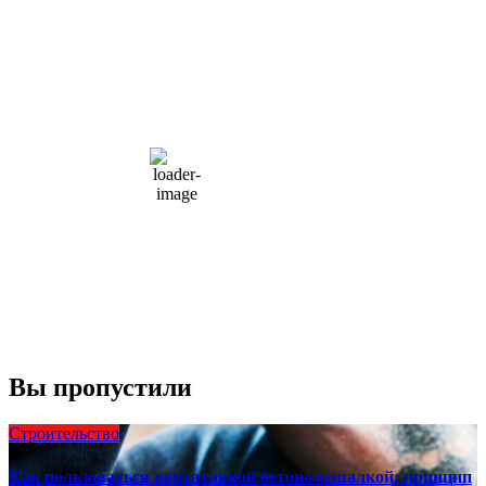
Moscow, RU
5:12 пп,
Авг 9, 2026
15
°C
overcast clouds
66 %
1004 мб
10 mph
Порывы ветра:
23 mph
Облака:
100%
Видимость:
10 км
Восход:
4:56 am
Закат:
8:13 pm
Погода от OpenWeatherMap
Вы пропустили
Строительство
Как пользоваться портативной бетономешалкой: принцип