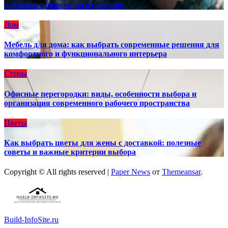
работы и правила эксплуатации
Дом
Мебель для дома: как выбрать современные решения для
комфортного и функционального интерьера
Стены
Офисные перегородки: виды, особенности выбора и
организация современного рабочего пространства
Цветы
Как выбрать цветы для жены с доставкой: полезные
советы и важные критерии выбора
Copyright © All rights reserved
|
Paper News
от
Themeansar
.
Build-InfoSite.ru