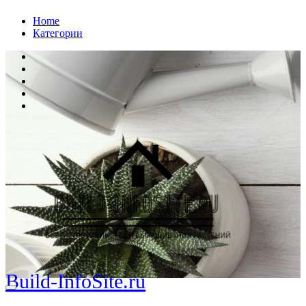
Перейти
Home
к
Категории
содержанию
Build-InfoSite.ru