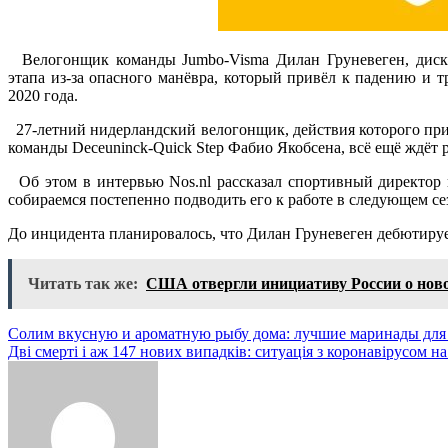
Велогонщик команды Jumbo-Visma Дилан Груневеген, диск
этапа из-за опасного манёвра, который привёл к падению и т
2020 года.
27-летний нидерландский велогонщик, действия которого при
команды Deceuninck-Quick Step Фабио Якобсена, всё ещё ждёт
Об этом в интервью Nos.nl рассказал спортивный директор 
собираемся постепенно подводить его к работе в следующем се
До инцидента планировалось, что Дилан Груневеген дебютируе
Читать так же:
США отвергли инициативу России о ново
Навигация
Солим вкусную и ароматную рыбу дома: лучшие маринады для 
Дві смерті і аж 147 нових випадків: ситуація з коронавірусом н
по
записям