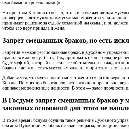
иудейками и христианками)».
Но при этом Крганов отмечает, что в исламе женщинам-мусуль
иноверцев, а вот мужчинам-мусульманам жениться на женщина
принимает решение за судьбу созданной им семьи, и он должен 
чтобы его веру приняла и жена.
Запрет смешанных браков, но есть иск
Запретив межконфессиональные браки, в Духовном управлении
правил все же могут быть. Так, принимать окончательное реше
будет муфтий, который взвесит все обстоятельства каждого ко
браки не должны стать массовым явлением при этом, а только
Добавляется, что мусульманин может жениться на иноверке в т
Корана. По мнению богословов, это логично и правильно, вед
одинаковые жизненные ценности. В этом — залог прочности и
В Госдуме запрет смешанных браков у 
законных оснований для этого не нашл
В то же время Госдума осудила такое решение Духовного управ
Оксаны Пушкиной, «любовь не знает ни расы, ни национально