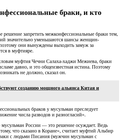
нфессиональные браки, и кто
е решение запретить межконфессиональные браки тем,
игий значительно уменьшаются шансы женщин-
 поэтому они вынуждены выходить замуж за
тся в муфтияре.
словам муфтия Чечни Салаха-хаджи Межиева, браки
сламе давно, и это общеизвестная истина. Поэтому
озникать не должно, сказал он.
бствуют созданию мощного альянса Китая и
ессиональных браков у мусульман преследует
нижение числа разводов и разногласий».
 мусульман России — это решение осуждает. Ведь
ому, что сказано в Коране», считает муфтий Альбир
браки с людьми Писания (мужчин мусульман с