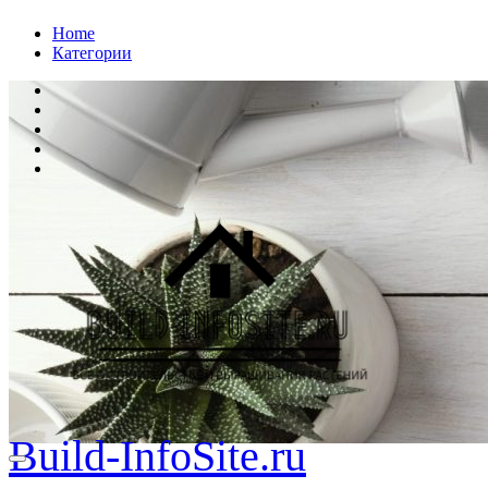
Перейти
Home
к
Категории
содержанию
Build-InfoSite.ru