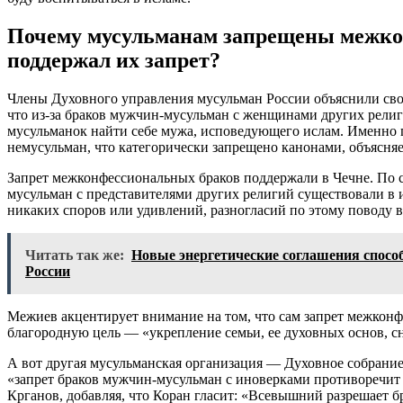
Почему мусульманам запрещены межко
поддержал их запрет?
Члены Духовного управления мусульман России объяснили сво
что из-за браков мужчин-мусульман с женщинами других рел
мусульманок найти себе мужа, исповедующего ислам. Именно
немусульман, что категорически запрещено канонами, объясняе
Запрет межконфессиональных браков поддержали в Чечне. По 
мусульман с представителями других религий существовали в и
никаких споров или удивлений, разногласий по этому поводу в
Читать так же:
Новые энергетические соглашения спосо
России
Межиев акцентирует внимание на том, что сам запрет межконф
благородную цель — «укрепление семьи, ее духовных основ, с
А вот другая мусульманская организация — Духовное собрание
«запрет браков мужчин-мусульман с иноверками противоречит т
Крганов, добавляя, что Коран гласит: «Всевышний разрешает 