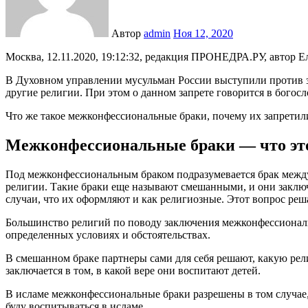
Автор
admin
Ноя 12, 2020
Москва, 12.11.2020, 19:12:32, редакция ПРОНЕДРА.РУ, автор Е
В Духовном управлении мусульман России выступили против з
другие религии. При этом о данном запрете говорится в богос
Что же такое межконфессиональные браки, почему их запретил
Межконфессиональные браки — что это
Под межконфессиональным браком подразумевается брак межд
религии. Такие браки еще называют смешанными, и они заклю
случаи, что их оформляют и как религиозные. Этот вопрос реш
Большинство религий по поводу заключения межконфессиональ
определенных условиях и обстоятельствах.
В смешанном браке партнеры сами для себя решают, какую ре
заключается в том, в какой вере они воспитают детей.
В исламе межконфессиональные браки разрешены в том случае
буду воспитываться в исламе.