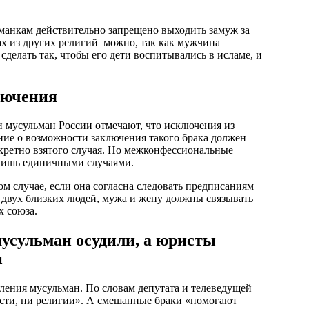
манкам действительно запрещено выходить замуж за
х из других религий можно, так как мужчина
сделать так, чтобы его дети воспитывались в исламе, и
лючения
 мусульман России отмечают, что исключения из
ние о возможности заключения такого брака должен
нкретно взятого случая. Но межконфессиональные
 лишь единичными случаями.
ом случае, если она согласна следовать предписаниям
ь двух близких людей, мужа и жену должны связывать
х союза.
мусульман осудили, а юристы
и
ления мусульман. По словам депутата и телеведущей
сти, ни религии». А смешанные браки «помогают