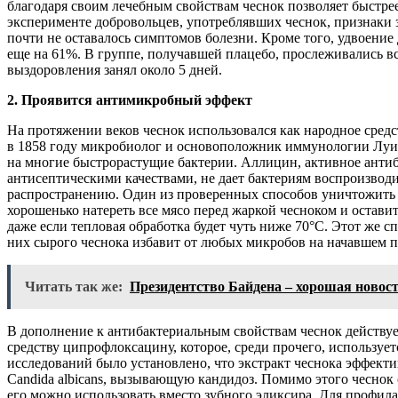
благодаря своим лечебным свойствам чеснок позволяет быстрее
эксперименте добровольцев, употреблявших чеснок, признаки з
почти не оставалось симптомов болезни. Кроме того, удвоение
еще на 61%. В группе, получавшей плацебо, прослеживались 
выздоровления занял около 5 дней.
2. Проявится антимикробный эффект
На протяжении веков чеснок использовался как народное сред
в 1858 году микробиолог и основоположник иммунологии Луи 
на многие быстрорастущие бактерии. Аллицин, активное антиб
антисептическими качествами, не дает бактериям воспроизвод
распространению. Один из проверенных способов уничтожить
хорошенько натереть все мясо перед жаркой чесноком и оставить
даже если тепловая обработка будет чуть ниже 70°С. Этот же с
них сырого чеснока избавит от любых микробов на начавшем п
Читать так же:
Президентство Байдена – хорошая новост
В дополнение к антибактериальным свойствам чеснок действ
средству ципрофлоксацину, которое, среди прочего, использует
исследований было установлено, что экстракт чеснока эффект
Candida albicans, вызывающую кандидоз. Помимо этого чеснок
его можно использовать вместо зубного эликсира. Для профил