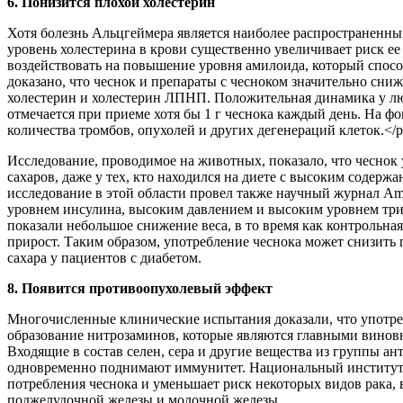
6. Понизится плохой холестерин
Хотя болезнь Альцгеймера является наиболее распространен
уровень холестерина в крови существенно увеличивает риск е
воздействовать на повышение уровня амилоида, который спосо
доказано, что чеснок и препараты с чесноком значительно сни
холестерин и холестерин ЛПНП. Положительная динамика у лю
отмечается при приеме хотя бы 1 г чеснока каждый день. На 
количества тромбов, опухолей и других дегенераций клеток.</
Исследование, проводимое на животных, показало, что чеснок
сахаров, даже у тех, кто находился на диете с высоким содерж
исследование в этой области провел также научный журнал Ame
уровнем инсулина, высоким давлением и высоким уровнем триг
показали небольшое снижение веса, в то время как контрольн
прирост. Таким образом, употребление чеснока может снизить 
сахара у пациентов с диабетом.
8. Появится противоопухолевый эффект
Многочисленные клинические испытания доказали, что употреб
образование нитрозаминов, которые являются главными винов
Входящие в состав селен, сера и другие вещества из группы а
одновременно поднимают иммунитет. Национальный институт 
потребления чеснока и уменьшает риск некоторых видов рака, 
поджелудочной железы и молочной железы.