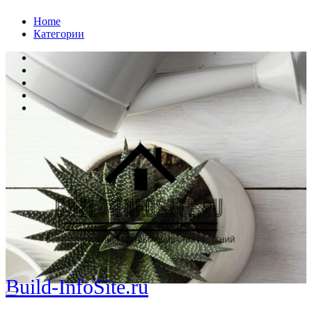
Перейти
Home
к
Категории
содержанию
Build-InfoSite.ru