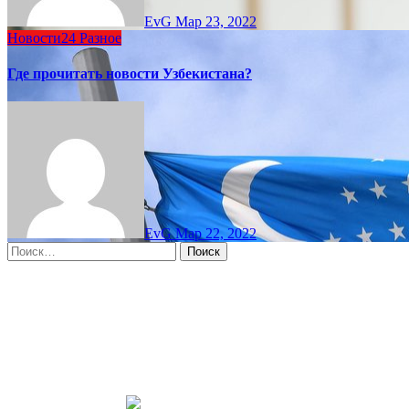
EvG
Мар 23, 2022
Новости24
Разное
Где прочитать новости Узбекистана?
EvG
Мар 22, 2022
Найти:
Moscow, RU
8:08 пп,
Авг 8, 2026
15
°C
overcast clouds
66 %