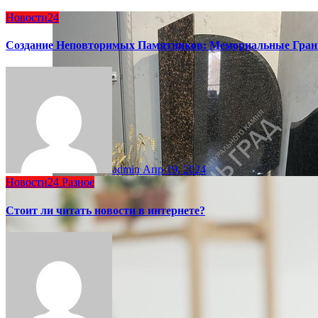
Новости24
Создание Неповторимых Памятников: Мемориальные Гран
admin
Апр 19, 2024
Новости24
Разное
Стоит ли читать новости в интернете?