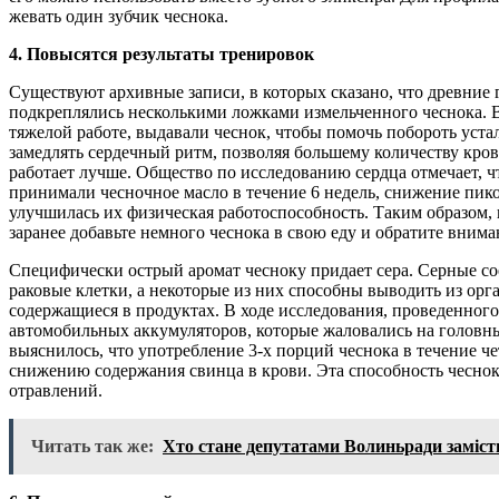
жевать один зубчик чеснока.
4. Повысятся результаты тренировок
Существуют архивные записи, в которых сказано, что древни
подкреплялись несколькими ложками измельченного чеснока. 
тяжелой работе, выдавали чеснок, чтобы помочь побороть устал
замедлять сердечный ритм, позволяя большему количеству крови
работает лучше. Общество по исследованию сердца отмечает, ч
принимали чесночное масло в течение 6 недель, снижение пик
улучшилась их физическая работоспособность. Таким образом,
заранее добавьте немного чеснока в свою еду и обратите внима
Специфически острый аромат чесноку придает сера. Серные с
раковые клетки, а некоторые из них способны выводить из орг
содержащиеся в продуктах. В ходе исследования, проведенного
автомобильных аккумуляторов, которые жаловались на головны
выяснилось, что употребление 3-х порций чеснока в течение 
снижению содержания свинца в крови. Эта способность чеснок
отравлений.
Читать так же:
Хто стане депутатами Волиньради замість