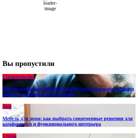
1004 мб
10 mph
Порывы ветра:
23 mph
Облака:
100%
Видимость:
10 км
Восход:
4:56 am
Закат:
8:13 pm
Погода от OpenWeatherMap
Вы пропустили
Строительство
Как пользоваться портативной бетономешалкой: принцип
работы и правила эксплуатации
Дом
Мебель для дома: как выбрать современные решения для
комфортного и функционального интерьера
Стены