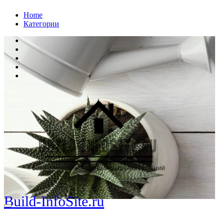
Перейти
Home
к
Категории
содержанию
Build-InfoSite.ru