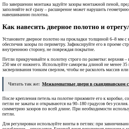
По завершении монтажа задуйте зазоры монтажной пеной, пре
заполняйте всё сразу – расширение может нарушить геометрию.
навешиванию полотна.
Как навесить дверное полотно и отрегу
Установите дверное полотно на прокладки толщиной 6–8 мм с 
обеспечив зазоры по периметру. Зафиксируйте его в проеме с
внутреннюю сторону, не повреждая покрытие.
Петли прикручивайте к полотну строго по разметке: верхняя – 
250 мм от нижнего. Используйте саморезы длиной не менее 35 
засверливания тонким сверлом, чтобы не расколоть массив ил
Читать так же:
Межкомнатные двери в скандинавском с
После крепления петель на полотне прижмите его к коробке, с
петли не зажаты и открываются на 90–180 градусов без усилия
симметрию зазоров по всей длине. При необходимости использ
петли.
Для регулировки используйте винты в петлях: при завинчиван
ослаблении – опускается. Боковой винт регулирует прижим к к