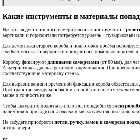
Какие инструменты и материалы понадо
Начать следует с точного измерительного инструмента –
рулет
вертикали и горизонтали потребуется
уровень
– пузырьковый и
Для демонтажа старого короба и подготовки проёма используе
средней массы
. Поверхности очищаются с помощью шпателя и
Коробку фиксируют
длинными саморезами
(от 80 мм), для че
Альтернатива – дрель с режимом закручивания. При креплени
соответствующие материалу стены.
Для выравнивания и временной фиксации короба обязательны
Пространство между коробкой и стеной заполняется
монтажной
выше и точность ниже.
Чтобы аккуратно подогнать полотно, понадобится
электролобз
наличников пригодится
угольник
и мелкозубчатая пила для ровн
Не забудьте приобрести
петли, ручку, замок и саморезы под
и типа двери.