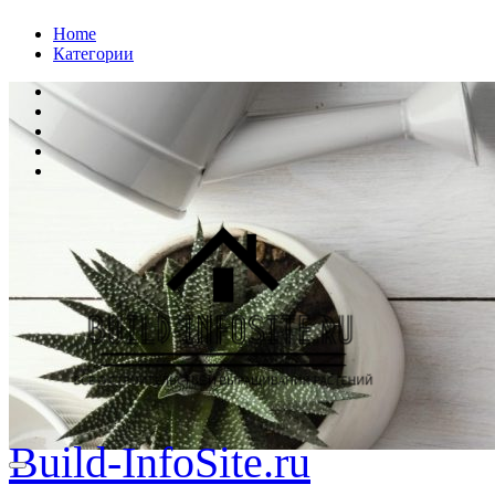
Перейти
Home
к
Категории
содержанию
Build-InfoSite.ru