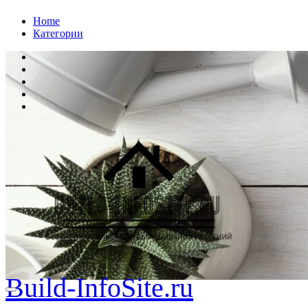
Перейти
Home
к
Категории
содержанию
Build-InfoSite.ru