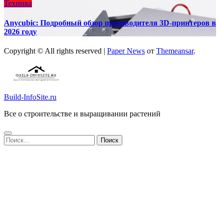
Техника
Anycubic: Подробный обзор производителя 3D-принтеров в
2026 году
Copyright © All rights reserved
|
Paper News
от
Themeansar
.
Build-InfoSite.ru
Все о строительстве и выращивании растений
Найти: