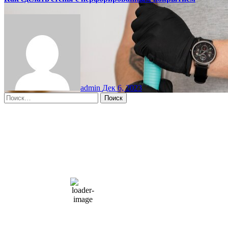
admin
Дек 6, 2023
Найти:
Moscow, RU
8:09 пп,
Авг 7, 2026
15
°C
overcast clouds
66 %
1004 мб
10 mph
Порывы ветра:
23 mph
Облака:
100%