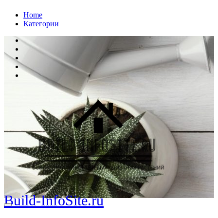
Перейти
Home
к
Категории
содержанию
Build-InfoSite.ru