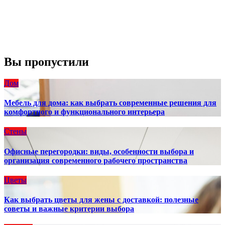
Видимость:
10 км
Восход:
4:56 am
Закат:
8:13 pm
Погода от OpenWeatherMap
Вы пропустили
Дом
Мебель для дома: как выбрать современные решения для
комфортного и функционального интерьера
Стены
Офисные перегородки: виды, особенности выбора и
организация современного рабочего пространства
Цветы
Как выбрать цветы для жены с доставкой: полезные
советы и важные критерии выбора