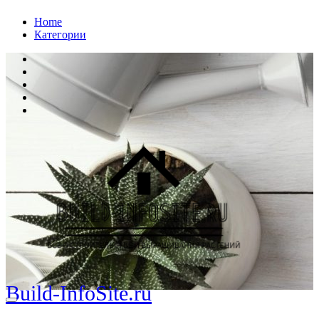
Перейти
Home
к
Категории
содержанию
Build-InfoSite.ru