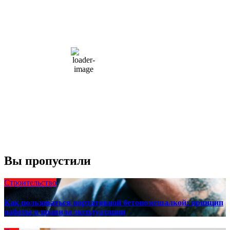
11:52 дп,
Авг 10, 2026
15
°C
overcast clouds
66 %
1004 мб
10 mph
Порывы ветра:
23 mph
Облака:
100%
Видимость:
10 км
Восход:
4:56 am
Закат:
8:13 pm
Погода от OpenWeatherMap
Вы пропустили
Строительство
Как пользоваться портативной бетономешалкой: принцип
работы и правила эксплуатации