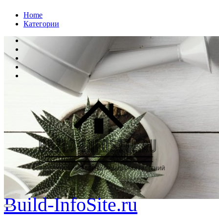
Перейти
Home
к
Категории
содержанию
Build-InfoSite.ru