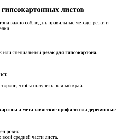
 гипсокартонных листов
ртона важно соблюдать правильные методы резки и
елки.
ж
или специальный
резак для гипсокартона
.
ист.
тороне, чтобы получить ровный край.
картона
и
металлические профили
или
деревянные
лен ровно.
о всей средней части листа.