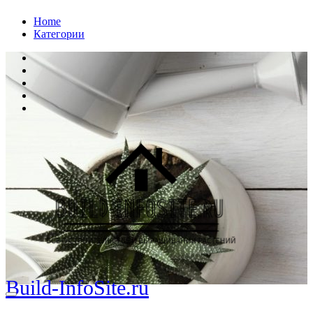
Перейти
Home
к
Категории
содержанию
Build-InfoSite.ru