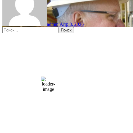
admin
Апр 8, 2026
Найти:
Moscow, RU
12:12 дп,
Авг 7, 2026
15
°C
overcast clouds
66 %
1004 мб
10 mph
Порывы ветра:
23 mph
Облака:
100%
Видимость:
10 км
Восход:
4:56 am
Закат:
8:13 pm
Погода от OpenWeatherMap