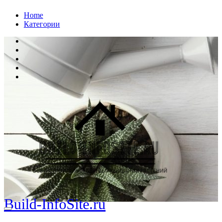
Перейти
Home
к
Категории
содержанию
Build-InfoSite.ru