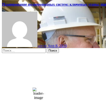
Планирование водопроводных систем: ключевые этапы, пр
admin
Апр 8, 2026
Найти:
Moscow, RU
10:47 дп,
Авг 10, 2026
15
°C
overcast clouds
66 %
1004 мб
10 mph
Порывы ветра:
23 mph