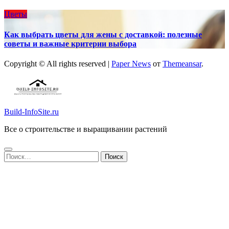
Цветы
Как выбрать цветы для жены с доставкой: полезные
советы и важные критерии выбора
Copyright © All rights reserved
|
Paper News
от
Themeansar
.
Build-InfoSite.ru
Все о строительстве и выращивании растений
Найти: