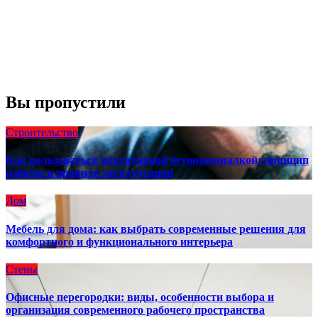
Облака:
100%
Видимость:
10 км
Восход:
4:56 am
Закат:
8:13 pm
Погода от OpenWeatherMap
Вы пропустили
Строительство
Как пользоваться портативной бетономешалкой: принцип
работы и правила эксплуатации
Дом
Мебель для дома: как выбрать современные решения для
комфортного и функционального интерьера
Стены
Офисные перегородки: виды, особенности выбора и
организация современного рабочего пространства