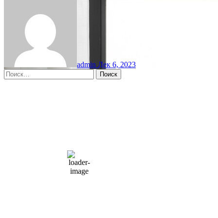
admin
Дек 6, 2023
Найти:
Moscow, RU
2:16 пп,
Авг 9, 2026
15
°C
overcast clouds
66 %
1004 мб
10 mph
Порывы ветра:
23 mph
Облака:
100%
Видимость:
10 км
Восход:
4:56 am
Закат:
8:13 pm