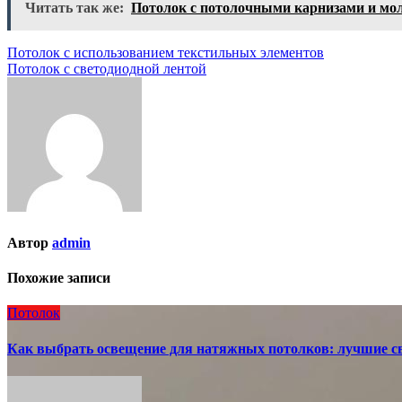
Читать так же:
Потолок с потолочными карнизами и мо
Навигация
Потолок с использованием текстильных элементов
Потолок с светодиодной лентой
по
записям
Автор
admin
Похожие записи
Потолок
Как выбрать освещение для натяжных потолков: лучшие с