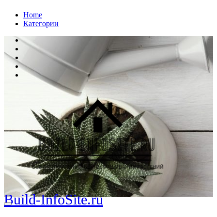
Перейти
Home
к
Категории
содержанию
Build-InfoSite.ru