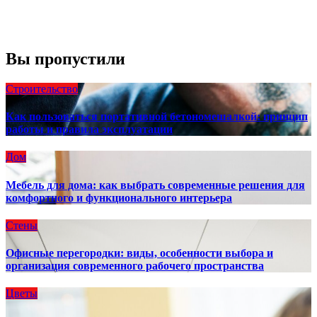
Погода от OpenWeatherMap
Вы пропустили
Строительство
Как пользоваться портативной бетономешалкой: принцип
работы и правила эксплуатации
Дом
Мебель для дома: как выбрать современные решения для
комфортного и функционального интерьера
Стены
Офисные перегородки: виды, особенности выбора и
организация современного рабочего пространства
Цветы