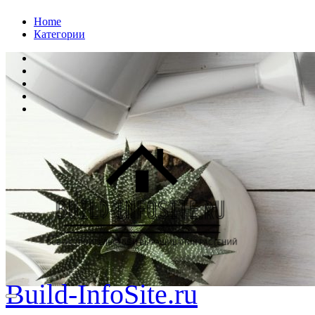
Перейти
Home
к
Категории
содержанию
Build-InfoSite.ru