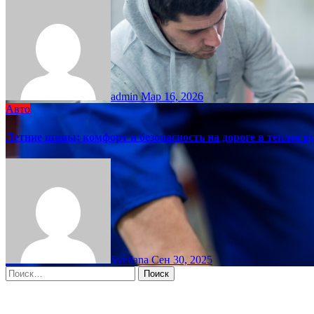
admin
Мар 16, 2026
Авто
Летние шины: комфорт и безопасность на дороге в теплое в
Svetlana
Сен 30, 2025
Найти:
Moscow, RU