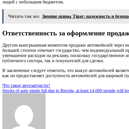
людей с небольшим бюджетом.
Читать так же:
Зимние шины Tigar: надежность и безопа
Ответственность за оформление прода
Другим выигрышным моментом продажи автомобилей через выку
большей степени отвечает государство, чем индивидуальный п
уменьшение расходов на рекламу, поскольку государственное а
публичного сектора, так и покупателей для сделки.
В заключение следует отметить, что выкуп автомобилей являет
как он предоставляет доступность автомобилей для широкой п
Навигация
Что такое автозапчасти?
Stocks of auto giants fall due to Brexita, at least 14,000 people will lo
по
записям