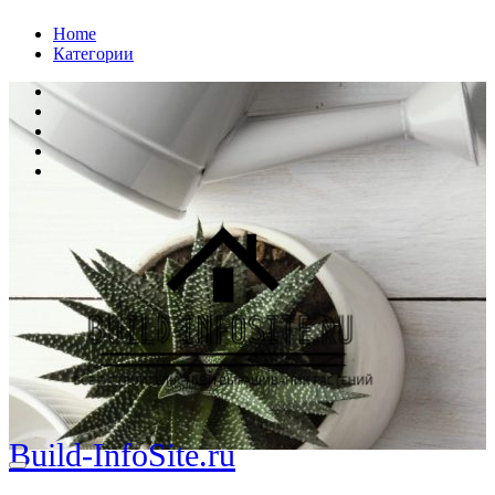
Перейти
Home
к
Категории
содержанию
Build-InfoSite.ru