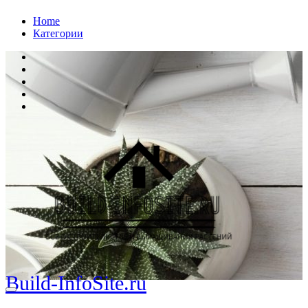
Перейти
Home
к
Категории
содержанию
Build-InfoSite.ru