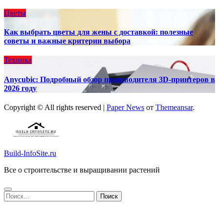
Цветы
Как выбрать цветы для жены с доставкой: полезные
советы и важные критерии выбора
Техника
Anycubic: Подробный обзор производителя 3D-принтеров в
2026 году
Copyright © All rights reserved
|
Paper News
от
Themeansar
.
Build-InfoSite.ru
Все о строительстве и выращивании растений
Найти: