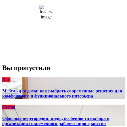
66 %
1004 мб
10 mph
Порывы ветра:
23 mph
Облака:
100%
Видимость:
10 км
Восход:
4:56 am
Закат:
8:13 pm
Погода от OpenWeatherMap
Вы пропустили
Дом
Мебель для дома: как выбрать современные решения для
комфортного и функционального интерьера
Стены
Офисные перегородки: виды, особенности выбора и
организация современного рабочего пространства