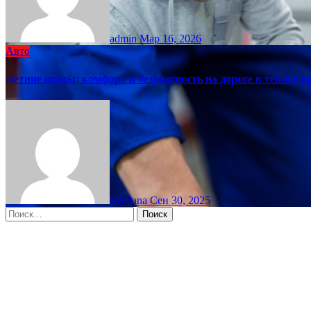
admin
Мар 16, 2026
Авто
Летние шины: комфорт и безопасность на дороге в теплое в
Svetlana
Сен 30, 2025
Найти:
Moscow, RU
5:27 дп,
Авг 7, 2026
15
°C
overcast clouds