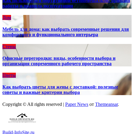
Как пользоваться портативной бетономешалкой: принцип
работы и правила эксплуатации
Дом
Мебель для дома: как выбрать современные решения для
комфортного и функционального интерьера
Стены
Офисные перегородки: виды, особенности выбора и
организация современного рабочего пространства
Цветы
Как выбрать цветы для жены с доставкой: полезные
советы и важные критерии выбора
Copyright © All rights reserved
|
Paper News
от
Themeansar
.
Build-InfoSite.ru