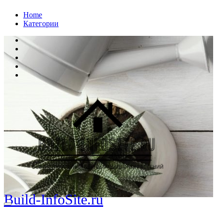
Перейти
Home
к
Категории
содержанию
Build-InfoSite.ru