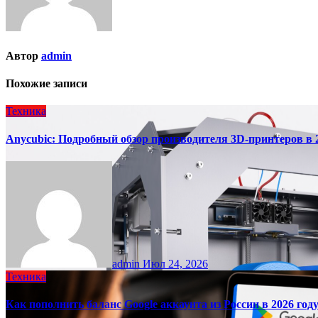
Автор
admin
Похожие записи
Техника
Anycubic: Подробный обзор производителя 3D-принтеров в 
admin
Июл 24, 2026
Техника
Как пополнить баланс Google аккаунта из России в 2026 год