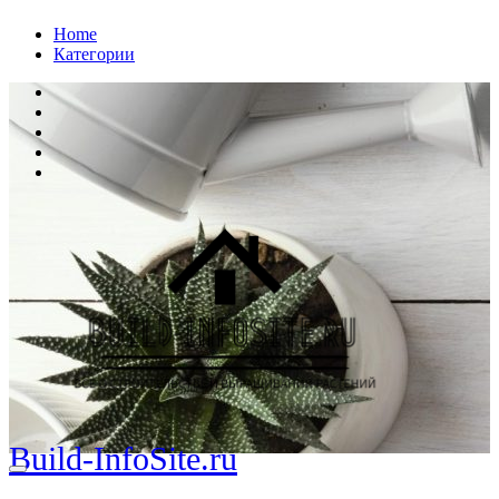
Перейти
Home
к
Категории
содержанию
Build-InfoSite.ru