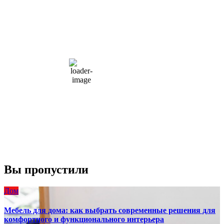
Moscow, RU
12:27 пп,
Авг 8, 2026
15
°C
overcast clouds
66 %
1004 мб
10 mph
Порывы ветра:
23 mph
Облака:
100%
Видимость:
10 км
Восход:
4:56 am
Закат:
8:13 pm
Погода от OpenWeatherMap
Вы пропустили
Дом
Мебель для дома: как выбрать современные решения для
комфортного и функционального интерьера