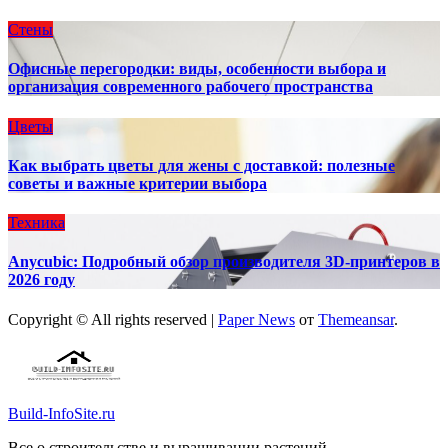
Стены
Офисные перегородки: виды, особенности выбора и
организация современного рабочего пространства
Цветы
Как выбрать цветы для жены с доставкой: полезные
советы и важные критерии выбора
Техника
Anycubic: Подробный обзор производителя 3D-принтеров в
2026 году
Copyright © All rights reserved
|
Paper News
от
Themeansar
.
Build-InfoSite.ru
Все о строительстве и выращивании растений