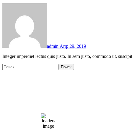
admin
Апр 29, 2019
Integer imperdiet lectus quis justo. In sem justo, commodo ut, suscipit 
Найти:
Moscow, RU
6:34 дп,
Авг 8, 2026
15
°C
overcast clouds
66 %
1004 мб
10 mph
Порывы ветра:
23 mph