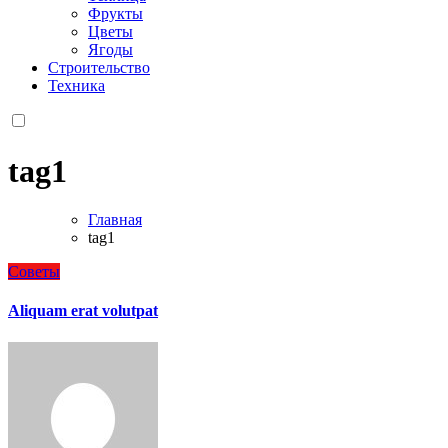
Фрукты
Цветы
Ягоды
Строительство
Техника
tag1
Главная
tag1
Советы
Aliquam erat volutpat