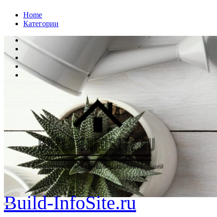
Перейти
Home
к
Категории
содержанию
Build-InfoSite.ru