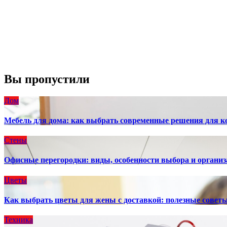
Облака:
100%
Видимость:
10 км
Восход:
4:56 am
Закат:
8:13 pm
Погода от OpenWeatherMap
Вы пропустили
Дом
Мебель для дома: как выбрать современные решения для к
Стены
Офисные перегородки: виды, особенности выбора и организ
Цветы
Как выбрать цветы для жены с доставкой: полезные совет
Техника