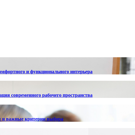
омфортного и функционального интерьера
ация современного рабочего пространства
ы и важные критерии выбора