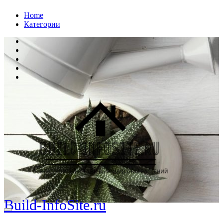
Перейти
Home
к
Категории
содержанию
Build-InfoSite.ru