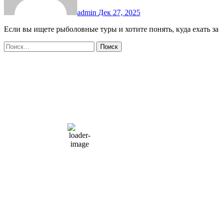
admin
Дек 27, 2025
Если вы ищете рыболовные туры и хотите понять, куда ехать 
Найти:
Moscow, RU
12:48 дп,
Авг 8, 2026
15
°C
overcast clouds
66 %
1004 мб
10 mph
Порывы ветра:
23 mph
Облака:
100%
Видимость:
10 км
Восход:
4:56 am
Закат:
8:13 pm
Погода от OpenWeatherMap