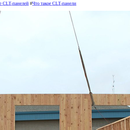
е CLT-панелей
#
Что такое CLT-панели