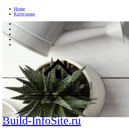
Перейти
Home
к
Категории
содержанию
Build-InfoSite.ru