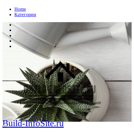
Перейти
Home
к
Категории
содержанию
Build-InfoSite.ru