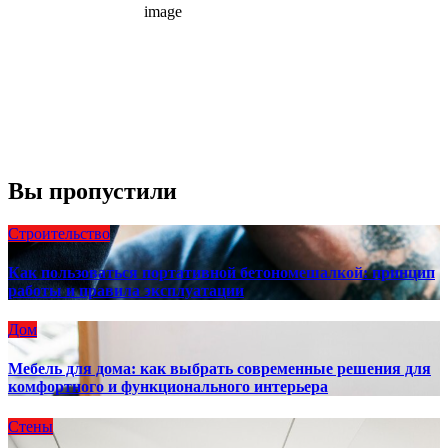
10 mph
Порывы ветра:
23 mph
Облака:
100%
Видимость:
10 км
Восход:
4:56 am
Закат:
8:13 pm
Погода от OpenWeatherMap
Вы пропустили
Строительство
Как пользоваться портативной бетономешалкой: принцип
работы и правила эксплуатации
Дом
Мебель для дома: как выбрать современные решения для
комфортного и функционального интерьера
Стены