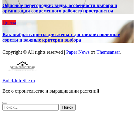
Офисные перегородки: виды, особенности выбора и
организация современного рабочего пространства
Цветы
Как выбрать цветы для жены с доставкой: полезные
советы и важные критерии выбора
Copyright © All rights reserved
|
Paper News
от
Themeansar
.
Build-InfoSite.ru
Все о строительстве и выращивании растений
Найти: