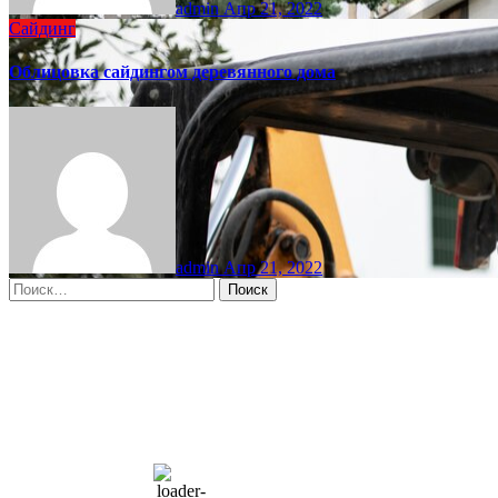
admin
Апр 21, 2022
Сайдинг
Облицовка сайдингом деревянного дома
admin
Апр 21, 2022
Найти:
Moscow, RU
2:20 пп,
Авг 9, 2026
15
°C
overcast clouds
66 %
1004 мб