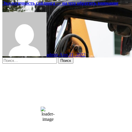
Экологичность сайдинга — на что обратить внимание
admin
Апр 21, 2022
Найти:
Moscow, RU
10:15 дп,
Авг 9, 2026
15
°C
overcast clouds
66 %
1004 мб
10 mph
Порывы ветра:
23 mph
Облака:
100%