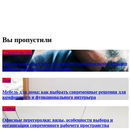
Видимость:
10 км
Восход:
4:56 am
Закат:
8:13 pm
Погода от OpenWeatherMap
Вы пропустили
Строительство
Как пользоваться портативной бетономешалкой: принцип
работы и правила эксплуатации
Дом
Мебель для дома: как выбрать современные решения для
комфортного и функционального интерьера
Стены
Офисные перегородки: виды, особенности выбора и
организация современного рабочего пространства