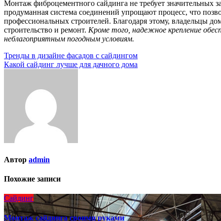
Монтаж фиброцементного сайдинга не требует значительных з
продуманная система соединений упрощают процесс, что позво
профессиональных строителей. Благодаря этому, владельцы до
строительство и ремонт.
Кроме того, надежное крепление обес
неблагоприятным погодным условиям.
Навигация
Тренды в дизайне фасадов с сайдингом
Какой сайдинг лучше для дачного дома
по
записям
Автор
admin
Похожие записи
Сайдинг
Монтаж сайдинга своими руками