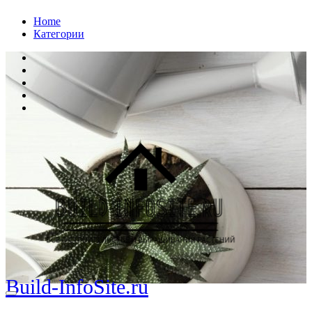
Перейти
Home
к
Категории
содержанию
Build-InfoSite.ru