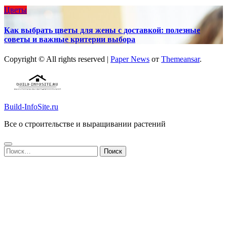
Цветы
Как выбрать цветы для жены с доставкой: полезные
советы и важные критерии выбора
Copyright © All rights reserved
|
Paper News
от
Themeansar
.
Build-InfoSite.ru
Все о строительстве и выращивании растений
Найти: