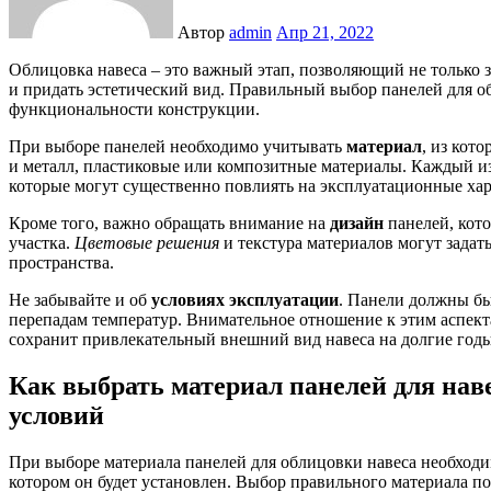
Автор
admin
Апр 21, 2022
Облицовка навеса – это важный этап, позволяющий не только защитить его от воздействия атмосферных факторов, но
и придать эстетический вид. Правильный выбор панелей для о
функциональности конструкции.
При выборе панелей необходимо учитывать
материал
, из кот
и металл, пластиковые или композитные материалы. Каждый из
которые могут существенно повлиять на эксплуатационные хар
Кроме того, важно обращать внимание на
дизайн
панелей, кот
участка.
Цветовые решения
и текстура материалов могут задат
пространства.
Не забывайте и об
условиях эксплуатации
. Панели должны бы
перепадам температур. Внимательное отношение к этим аспек
сохранит привлекательный внешний вид навеса на долгие годы
Как выбрать материал панелей для нав
условий
При выборе материала панелей для облицовки навеса необходи
котором он будет установлен. Выбор правильного материала п