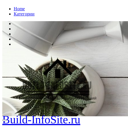
Перейти
Home
к
Категории
содержанию
Build-InfoSite.ru