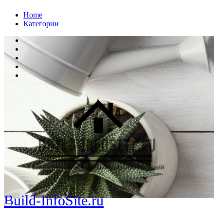
Перейти
Home
к
Категории
содержанию
Build-InfoSite.ru