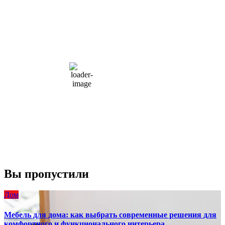
Moscow, RU
5:34 дп,
Авг 7, 2026
15
°C
overcast clouds
66 %
1004 мб
10 mph
Порывы ветра:
23 mph
Облака:
100%
Видимость:
10 км
Восход:
4:56 am
Закат:
8:13 pm
Погода от OpenWeatherMap
Вы пропустили
Дом
Мебель для дома: как выбрать современные решения для
комфортного и функционального интерьера