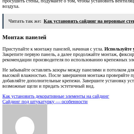
просушить стены, подумайте о том, чтобы установить вентил
воздуха.
Читать так же:
Как установить сайдинг на неровные ст
Монтаж панелей
Приступайте к монтажу панелей, начиная с угла.
Используйте 
Закрепите первую панель, а далее продолжайте монтаж, фиксир
рекомендации производителя по использованию крепежных эл
Не забывайте оставлять
зазоры
между панелями и потолком для 
высокой влажностью. После завершения монтажа проверяйте п
добавляйте дополнительные крепежи. Завершите установку уст
возможные щели и придать эстетичный вид.
Навигация
Как установить декоративные элементы на сайдинг
Сайдинг под штукатурку — особенности
по
записям